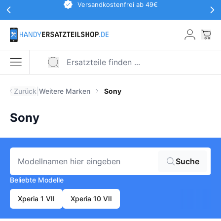
Werbeaktionen Kopfzeile
Versandkostenfrei ab 49€
Zum Hauptinhalt springen
War
Menü öffnen
|
Zurück
Weitere Marken
Sony
Sony
Modell suchen
Suche
Beliebte Modelle
Xperia 1 VII
Xperia 10 VII