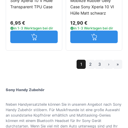
Sony Xperia 10 V Hülle
Mobilize Rubber Gelly
Transparent TPU Case
Case Sony Xperia 10 VI
Hülle Matt schwarz
6,95 €
12,90 €
in 1-3 Werktagen bei dir
in 1-3 Werktagen bei dir
Jetzt in den Warenkorb
Jetzt in den W
1
2
3
›
»
Sony Handy Zubehör
Neben Handyersatzteile können Sie in unserem Angebot nach Sony
Handy Zubehör stöbern. Für Musikfreunde ist eine große Auswahl
an soundstarke Kopfhörer erhältlich und Multitasking-Genies
können mit einem Bluetooth Headset für Ihr Sony Gerät
durchstarten. Wenn Sie viel mit dem Auto unterwegs sind und Ihr