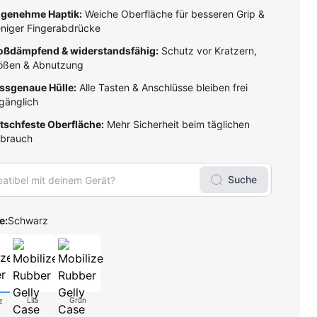
genehme Haptik:
Weiche Oberfläche für besseren Grip &
niger Fingerabdrücke
oßdämpfend & widerstandsfähig:
Schutz vor Kratzern,
ößen & Abnutzung
ssgenaue Hülle:
Alle Tasten & Anschlüsse bleiben frei
gänglich
tschfeste Oberfläche:
Mehr Sicherheit beim täglichen
brauch
Suche
e:
Schwarz
Lila
Grün
z