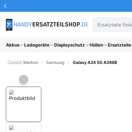
Werbeaktionen Kopfzeile
Zum Hauptinhalt springen
Akkus
Ladegeräte
Displayschutz
Hüllen
Ersatzteile
|
Zurück
Marken
Samsung
Galaxy A34 5G A346B