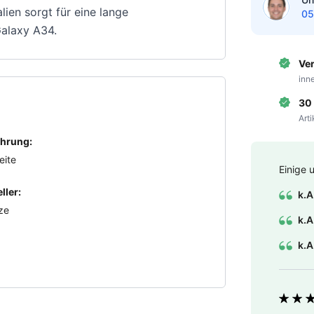
ien sorgt für eine lange
05
alaxy A34.
Ve
inn
30
Art
hrung:
eite
Einige 
ller:
k.A
ze
k.A
k.A
Bewer