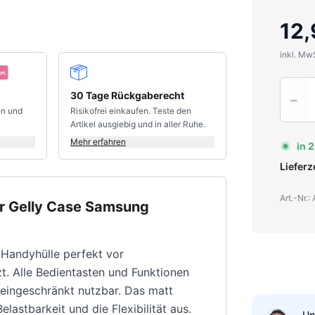
12,
inkl. Mw
Quantit
30 Tage Rückgaberecht
−
en und
Risikofrei einkaufen. Teste den
Artikel ausgiebig und in aller Ruhe.
Mehr erfahren
in 
Liefer
Art.-Nr.
er Gelly Case Samsung
Handyhülle perfekt vor
. Alle Bedientasten und Funktionen
eingeschränkt nutzbar. Das matt
lastbarkeit und die Flexibilität aus.
Un