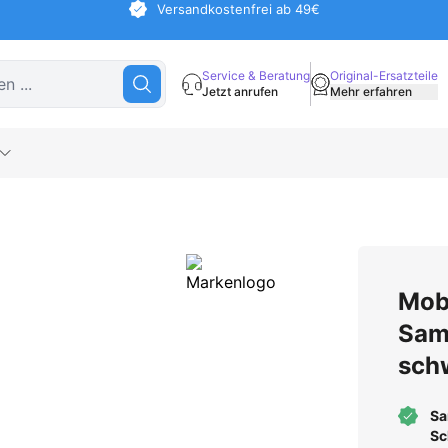
Versandkostenfrei ab 49€
Service & Beratung
Original-Ersatzteile
Jetzt anrufen
Mehr erfahren
Mob
Sam
sch
Sa
Sc