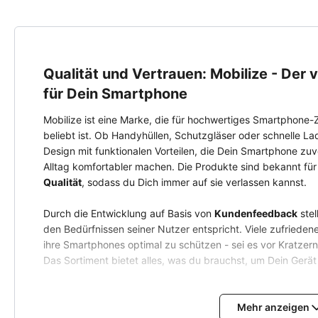
Qualität und Vertrauen: Mobilize - Der
für Dein Smartphone
Mobilize ist eine Marke, die für hochwertiges Smartphone-
beliebt ist. Ob Handyhüllen, Schutzgläser oder schnelle La
Design mit funktionalen Vorteilen, die Dein Smartphone zuv
Alltag komfortabler machen. Die Produkte sind bekannt für
Qualität
, sodass du Dich immer auf sie verlassen kannst.
Durch die Entwicklung auf Basis von
Kundenfeedback
stel
den Bedürfnissen seiner Nutzer entspricht. Viele zufriede
ihre Smartphones optimal zu schützen - sei es vor Kratze
Das Sortiment bietet alles, was du brauchst, um Dein Gerät 
Schütze, was Dir wichtig ist - entdecke jetzt das vielfält
perfekte Zubehör für Dein Smartphone. Verlass Dich auf 
Mehr anzeigen