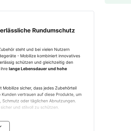
 verlässliche Rundumschutz
Zubehör steht und bei vielen Nutzern
degeräte - Mobilize kombiniert innovatives
erlässig schützen und gleichzeitig den
 ihre
lange Lebensdauer und hohe
lt Mobilize sicher, dass jedes Zubehörteil
ne Kunden vertrauen auf diese Produkte, um
rn, Schmutz oder täglichen Abnutzungen.
sicher und stilvoll zu schützen.
ige Sortiment von Mobilize und finde das
Qualität, die den Unterschied macht!