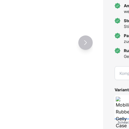
An
we
St
St
Pa
zu
Ru
Ge
Variant
Schwar