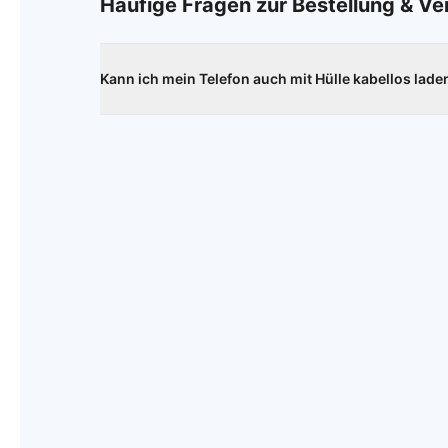
Häufige Fragen zur Bestellung & V
Kann ich mein Telefon auch mit Hülle kabellos lade
Ja, das ist problemlos möglich. Die Hülle beeinträch
Ladegeschwindigkeit.