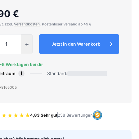
90 €
St. zzgl.
Versandkosten
.
Kostenloser Versand ab 49 €
y
+
Jetzt in den Warenkorb
2-5 Werktagen bei dir
i
zeitraum
Standard:
: A8165005
4,83 Sehr gut
258 Bewertungen
Bewertung 4.83 von 5 Sternen
sicher? Wir beraten dich gerne!