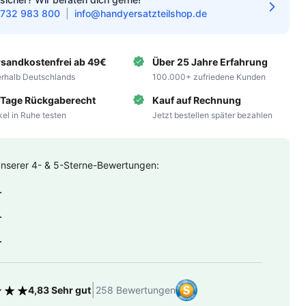
732 983 800
|
info@handyersatzteilshop.de
rsandkostenfrei ab 49€
Über 25 Jahre Erfahrung
erhalb Deutschlands
100.000+ zufriedene Kunden
 Tage Rückgaberecht
Kauf auf Rechnung
ikel in Ruhe testen
Jetzt bestellen später bezahlen
unserer 4- & 5-Sterne-Bewertungen:
.
.
.
|
4,83 Sehr gut
258 Bewertungen
tung 4.83 von 5 Sternen