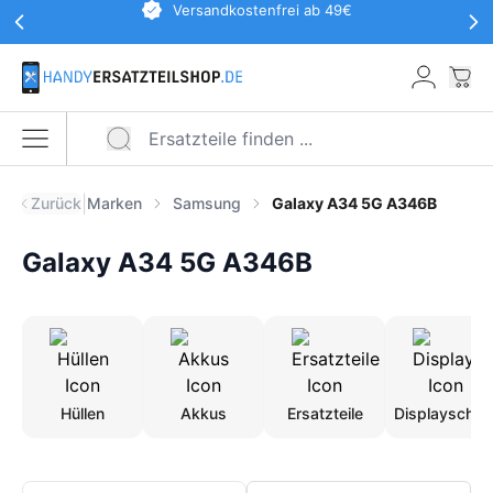
Werbeaktionen Kopfzeile
Versandkostenfrei ab 49€
Zum Hauptinhalt springen
War
Menü öffnen
|
Zurück
Marken
Samsung
Galaxy A34 5G A346B
Galaxy A34 5G A346B
Hüllen
Akkus
Ersatzteile
Displayschut
Produkte