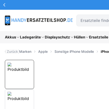
Werbeaktionen Kopfzeile
Zum Hauptinhalt springen
Akkus
Ladegeräte
Displayschutz
Hüllen
Ersatzteile
|
Zurück
Marken
Apple
Sonstige iPhone Modelle
iPho