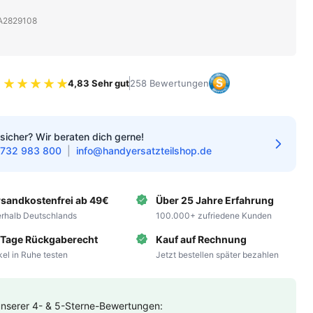
: A2829108
4,83 Sehr gut
258 Bewertungen
Bewertung 4.83 von 5 Sternen
sicher? Wir beraten dich gerne!
732 983 800
|
info@handyersatzteilshop.de
rsandkostenfrei ab 49€
Über 25 Jahre Erfahrung
erhalb Deutschlands
100.000+ zufriedene Kunden
 Tage Rückgaberecht
Kauf auf Rechnung
ikel in Ruhe testen
Jetzt bestellen später bezahlen
unserer 4- & 5-Sterne-Bewertungen: