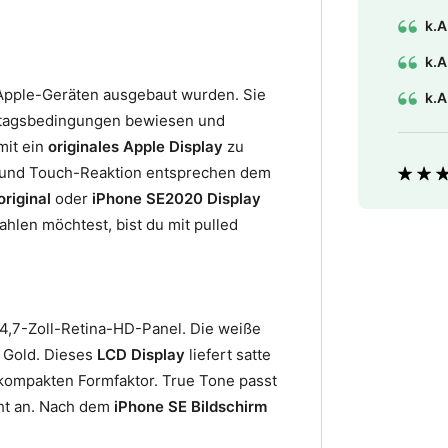
k.A
k.A
 Apple-Geräten ausgebaut wurden. Sie
k.A
Alltagsbedingungen bewiesen und
mit ein
originales Apple Display
zu
it und Touch-Reaktion entsprechen dem
Bewer
riginal
oder
iPhone SE2020 Display
hlen möchtest, bist du mit pulled
4,7-Zoll-Retina-HD-Panel. Die weiße
d Gold. Dieses
LCD Display
liefert satte
kompakten Formfaktor. True Tone passt
ht an. Nach dem
iPhone SE Bildschirm