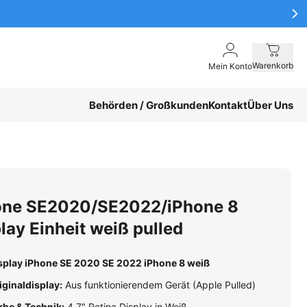
Warenkorb
Mein Konto
Behörden / Großkunden
Kontakt
Über Uns
one SE2020/SE2022/iPhone 8
lay Einheit weiß pulled
splay iPhone SE 2020 SE 2022 iPhone 8 weiß
iginaldisplay:
Aus funktionierendem Gerät (Apple Pulled)
rbe & Technik:
4,7″ Retina Display in Weiß