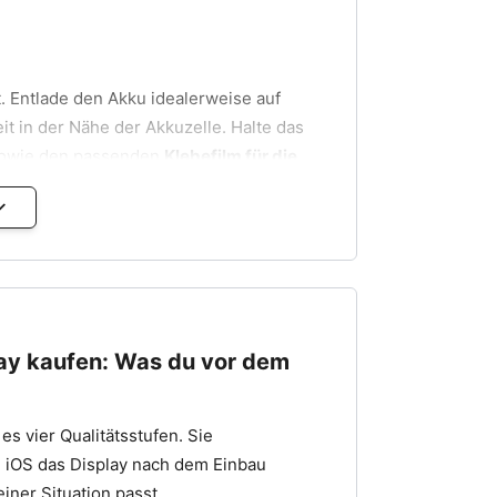
t. Entlade den Akku idealerweise auf
it in der Nähe der Akkuzelle. Halte das
owie den passenden
Klebefilm für die
afür, dass dein neues Display dauerhaft
chluss herausdrehen und sicher
ay kaufen: Was du vor dem
chtig abhebeln. Das Display wird durch
vollständig abnehmen, die Flexkabel sind
 es vier Qualitätsstufen. Sie
e iOS das Display nach dem Einbau
en und die Abdeckung abnehmen.
iner Situation passt.