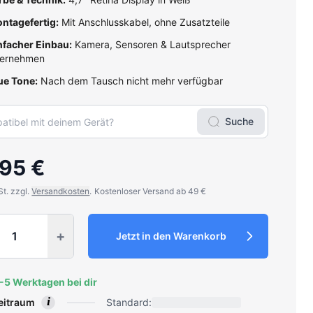
ntagefertig:
Mit Anschlusskabel, ohne Zusatzteile
nfacher Einbau:
Kamera, Sensoren & Lautsprecher
ernehmen
ue Tone:
Nach dem Tausch nicht mehr verfügbar
Suche
95 €
St. zzgl.
Versandkosten
.
Kostenloser Versand ab 49 €
y
+
Jetzt in den Warenkorb
2-5 Werktagen bei dir
i
zeitraum
Standard: