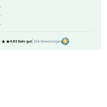
.
.
.
|
4,83 Sehr gut
258 Bewertungen
tung 4.83 von 5 Sternen