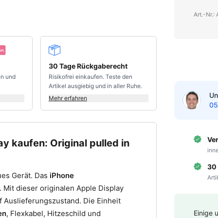
Art.-Nr.
30 Tage Rückgaberecht
en und
Risikofrei einkaufen. Teste den
Artikel ausgiebig und in aller Ruhe.
Un
Mehr erfahren
05
Ve
 kaufen: Original pulled in
inn
30
ues Gerät. Das
iPhone
Art
. Mit dieser originalen Apple Display
f Auslieferungszustand. Die Einheit
en
, Flexkabel, Hitzeschild und
Einige 