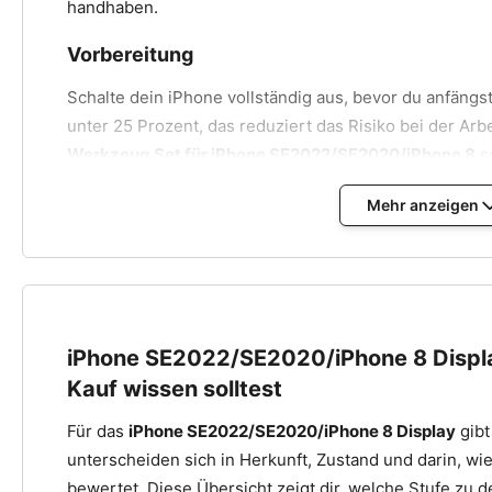
handhaben.
Vorbereitung
Schalte dein iPhone vollständig aus, bevor du anfängs
unter 25 Prozent, das reduziert das Risiko bei der Arbe
Werkzeug Set für iPhone SE2022/SE2020/iPhone 8
s
Displaymontage in Weiß
bereit. Der
Klebefilm
sorgt d
Mehr anzeigen
und staubdicht sitzt.
Display ausbauen
Die zwei Pentalobe-Schrauben neben dem Lightning-Ans
aufbewahren.
iPhone SE2022/SE2020/iPhone 8 Displ
Display mit dem Hebelwerkzeug an der Unterkante vorsi
Clips gehalten, keine Gewalt verwenden.
Kauf wissen solltest
Display nach oben aufklappen wie ein Buch. Noch nicht 
Für das
iPhone SE2022/SE2020/iPhone 8 Display
gibt
noch verbunden.
unterscheiden sich in Herkunft, Zustand und darin, wi
Die drei Schrauben der Steckverbinder-Abdeckung lös
bewertet. Diese Übersicht zeigt dir, welche Stufe zu de