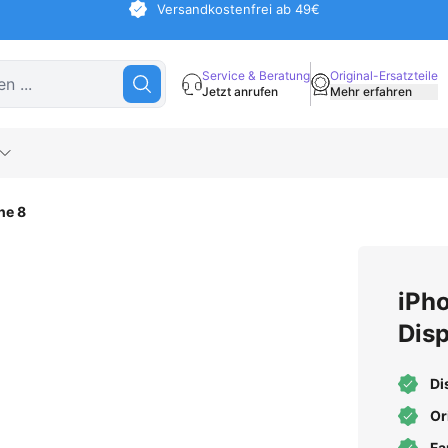
Versandkostenfrei ab 49€
Service & Beratung
Original-Ersatzteile
Jetzt anrufen
Mehr erfahren
ne 8
iPh
Disp
Di
Or
Fa