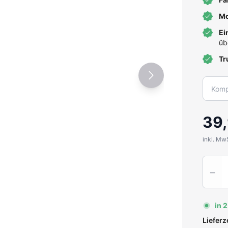
Mo
Ei
üb
Tr
39,
inkl. Mw
Quantit
−
in 
Liefer