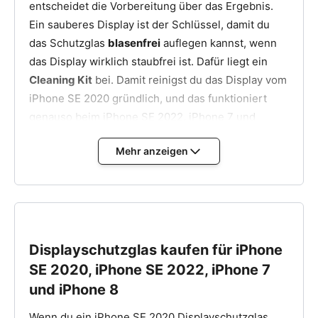
entscheidet die Vorbereitung über das Ergebnis.
Ein sauberes Display ist der Schlüssel, damit du
das Schutzglas
blasenfrei
auflegen kannst, wenn
das Display wirklich staubfrei ist. Dafür liegt ein
Cleaning Kit
bei. Damit reinigst du das Display vom
iPhone SE 2020 gründlich, und das funktioniert
genauso beim iPhone SE 2022, iPhone 7 und
iPhone 8.
Mehr anzeigen
Vorbereitung mit Cleaning Kit
Arbeite auf einer sauberen, hellen Fläche und
wasche dir kurz die Hände. Im
Cleaning Kit
sind ein
Alkoholtuch
, ein
Mikrofasertuch
und Sticker zum
Displayschutzglas kaufen für iPhone
Entfernen von Staub dabei. Reinige das Display
zuerst mit dem Alkoholtuch, trockne danach mit
SE 2020, iPhone SE 2022, iPhone 7
dem Mikrofasertuch nach und entferne letzte
und iPhone 8
Staubpartikel mit dem Sticker. Lege das Panzerglas
Wenn du ein iPhone SE 2020 Displayschutzglas