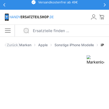
Werbeaktionen Kopfzeile
Versandkostenfrei ab 49€
Zum Hauptinhalt springen
War
Menü öffnen
|
Zurück
Marken
Apple
Sonstige iPhone Modelle
iPho