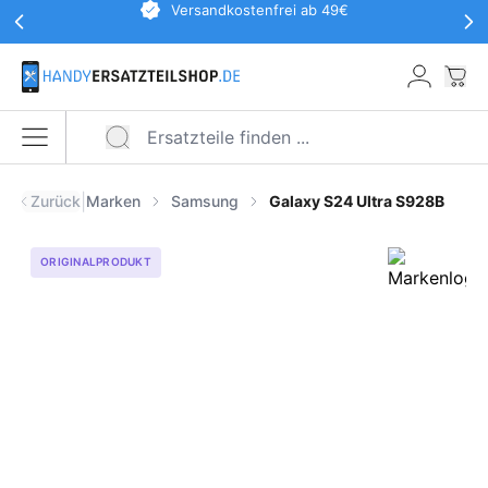
Werbeaktionen Kopfzeile
Versandkostenfrei ab 49€
Zum Hauptinhalt springen
War
Menü öffnen
|
Zurück
Marken
Samsung
Galaxy S24 Ultra S928B
ORIGINALPRODUKT