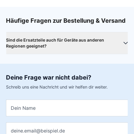
Häufige Fragen zur Bestellung & Versand
Sind die Ersatzteile auch für Geräte aus anderen
Regionen geeignet?
Nein. Unsere Ersatzteile sind ausschließlich für Modelle
geeignet, die für den europäischen Markt vorgesehen sind.
Deine Frage war nicht dabei?
Bei Samsung erkennt man das an der Modellnummer. In
Europa gibt es die Varianten
F
und
B
, also z.B. SM-S942
B
für
Schreib uns eine Nachricht und wir helfen dir weiter.
das Samsung Galaxy S26.
Andere Varianten wie U, U1, N oder E sind mit unseren
Name
*
Ersatzteilen nicht kompatibel.
So findet ihr eure Modellnummer:
Einstellungen →
Geräteinformationen → Modellnummer
E-Mail
*