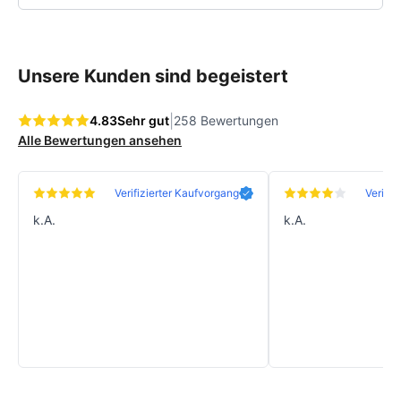
Unsere Kunden sind begeistert
|
4.83
Sehr gut
258 Bewertungen
Alle Bewertungen ansehen
Verifizierter Kaufvorgang
Verifiz
k.A.
k.A.