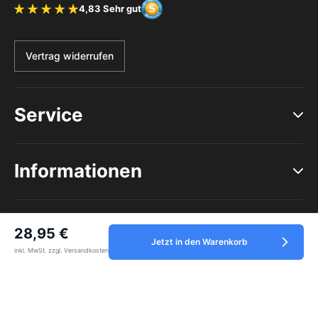
4,83 Sehr gut
Bewertung 4.83 von 5 Sternen
Vertrag widerrufen
Service
Informationen
28,95 €
Zahlungsmethoden
Jetzt in den Warenkorb
inkl. MwSt. zzgl. Versandkosten