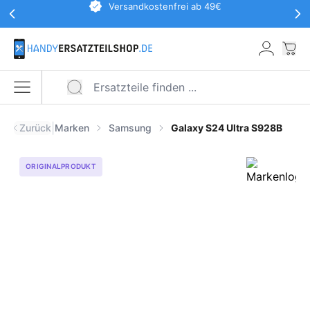
Werbeaktionen Kopfzeile
Versandkostenfrei ab 49€
Zum Hauptinhalt springen
War
Menü öffnen
|
Zurück
Marken
Samsung
Galaxy S24 Ultra S928B
ORIGINALPRODUKT