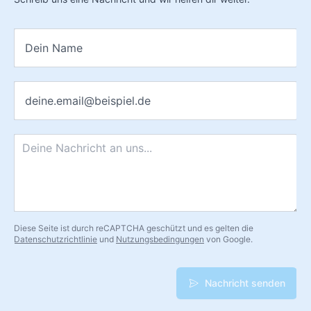
das Samsung Galaxy S26.
Andere Varianten wie U, U1, N oder E sind mit unseren
Name
*
Ersatzteilen nicht kompatibel.
So findet ihr eure Modellnummer:
Einstellungen →
Geräteinformationen → Modellnummer
E-Mail
*
Nachricht
*
Diese Seite ist durch reCAPTCHA geschützt und es gelten die
Datenschutzrichtlinie
und
Nutzungsbedingungen
von Google.
Nachricht senden