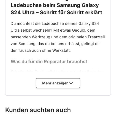
Ladebuchse beim Samsung Galaxy
S24 Ultra – Schritt für Schritt erklärt
Du möchtest die Ladebuchse deines Galaxy S24
Ultra selbst wechseln? Mit etwas Geduld, dem
passenden Werkzeug und dem originalen Ersatzteil
von Samsung, das du bei uns erhältst, gelingt dir
der Tausch auch ohne Werkstatt.
Was du für die Reparatur brauchst
Schalte dein Gerät vollständig aus und entlade den
Akku so weit wie möglich. Für den Ausbau
Mehr anzeigen
benötigst du ein geeignetes Reparaturset mit
Saugnapf, Hebelhilfe, Schraubendreher und
Plektren. Dieses
Werkzeugset für Handy-
Reparaturen
enthält alles, was du brauchst, um die
Kunden suchten auch
original Ladebuchse beim Samsung Galaxy S24