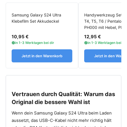
Ultra
sicher auszutauschen.
Schritt-für-Schritt-Anleitung
Samsung Galaxy S24 Ultra
Handywerkzeug Set To
Klebefilm Set Akkudeckel
T4, T5, T6 / Pentalobe 
Erwärme die Rückseite deines Galaxy S24 Ultra mit
PH000 mit Hebel, Plek
einem Fön, damit sich der Kleber unter der
10,95 €
12,95 €
Glasabdeckung löst.
in 1-3 Werktagen bei dir
in 1-3 Werktagen bei dir
Heble das Backcover vorsichtig mit einem Saugnapf
und einem flachen Öffnungstool ab.
Jetzt in den Warenkorb
Jetzt in den Ware
Entferne die Schrauben im Inneren und löse die
Abdeckung über der Ladeeinheit.
Trenne die Steckverbindungen zu USB-C-Anschluss,
Mikrofon und SIM-Kontakt.
Hebe die defekte Baugruppe vorsichtig heraus – am
Vertrauen durch Qualität: Warum das
besten mit einem Kunststoff-Tool.
Original die bessere Wahl ist
Setze die neue originale Ladebuchse von Samsung
exakt ein und verbinde alle Anschlüsse wieder
Wenn dein Samsung Galaxy S24 Ultra beim Laden
sorgfältig.
aussetzt, das USB-C-Kabel nicht mehr richtig hält
Teste vor dem Verschließen, ob Laden, Mikrofon und