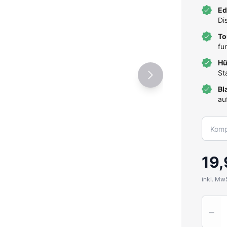
Ed
Di
To
fu
Hü
St
Bl
au
19,
inkl. Mw
Quantit
−