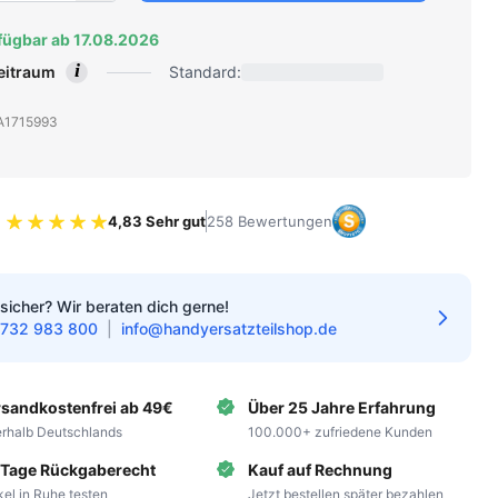
fügbar ab 17.08.2026
i
zeitraum
Standard:
: A1715993
4,83 Sehr gut
258 Bewertungen
Bewertung 4.83 von 5 Sternen
sicher? Wir beraten dich gerne!
732 983 800
|
info@handyersatzteilshop.de
rsandkostenfrei ab 49€
Über 25 Jahre Erfahrung
erhalb Deutschlands
100.000+ zufriedene Kunden
 Tage Rückgaberecht
Kauf auf Rechnung
ikel in Ruhe testen
Jetzt bestellen später bezahlen