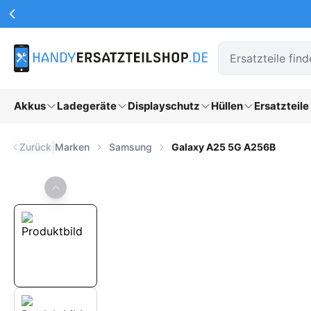
Werbeaktionen Kopfzeile
Zum Hauptinhalt springen
Akkus
Ladegeräte
Displayschutz
Hüllen
Ersatzteile
|
Zurück
Marken
Samsung
Galaxy A25 5G A256B