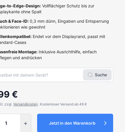
ge-to-Edge-Design:
Vollflächiger Schutz bis zur
splaykante ohne Spalt
uch & Face-ID:
0,3 mm dünn, Eingaben und Entsperrung
nktionieren wie gewohnt
llenkompatibel:
Endet vor dem Displayrand, passt mit
andard-Cases
asenfreie Montage:
Inklusive Ausrichthilfe, einfach
flegen und andrücken
Suche
99 €
St. zzgl.
Versandkosten
.
Kostenloser Versand ab 49 €
y
+
Jetzt in den Warenkorb