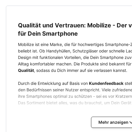
Qualität und Vertrauen: Mobilize - Der
für Dein Smartphone
Mobilize ist eine Marke, die für hochwertiges Smartphone-
beliebt ist. Ob Handyhüllen, Schutzgläser oder schnelle La
Design mit funktionalen Vorteilen, die Dein Smartphone zuv
Alltag komfortabler machen. Die Produkte sind bekannt für
Qualität
, sodass du Dich immer auf sie verlassen kannst.
Durch die Entwicklung auf Basis von
Kundenfeedback
stel
den Bedürfnissen seiner Nutzer entspricht. Viele zufriede
ihre Smartphones optimal zu schützen - sei es vor Kratze
Das Sortiment bietet alles, was du brauchst, um Dein Gerät 
Schütze, was Dir wichtig ist - entdecke jetzt das vielfält
perfekte Zubehör für Dein Smartphone. Verlass Dich auf 
Mehr anzeigen