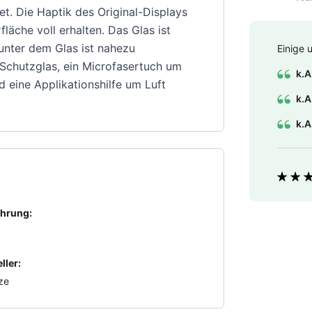
t. Die Haptik des Original-Displays
läche voll erhalten. Das Glas ist
 unter dem Glas ist nahezu
Einige 
 Schutzglas, ein Microfasertuch um
k.A
d eine Applikationshilfe um Luft
k.A
k.A
Bewer
hrung:
ller:
ze