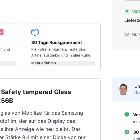
Ver
Liefer
Art.-Nr.
30 Tage Rückgaberecht
en und
Risikofrei einkaufen. Teste den
Artikel ausgiebig und in aller Ruhe.
Mehr erfahren
Un
 Safety tempered Glass
05
256B
glas von Mobilize für das Samsung
Ve
utzfilm, der auf das Display des
inn
s Ihre Anzeige wie neu bleibt. Das
30
er Stärke 9H mit einer Dicke von nur
Art