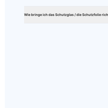
Wie bringe ich das Schutzglas / die Schutzfolie ric
Reinige das Display deines Smartphone sorgfältig mi
Umgebung möglichst staubfrei ist. Dann setze das 
setze die Scheibe langsam auf. Als markante Punkt
Lautsprecher. Hast du alles richtig gemacht, saugt si
rausgetrichen werden oder verschwiden nach einige