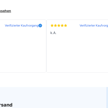
ansehen
Verifizierter Kaufvorgang
Verifizierter Kaufvor
k.A.
ersand