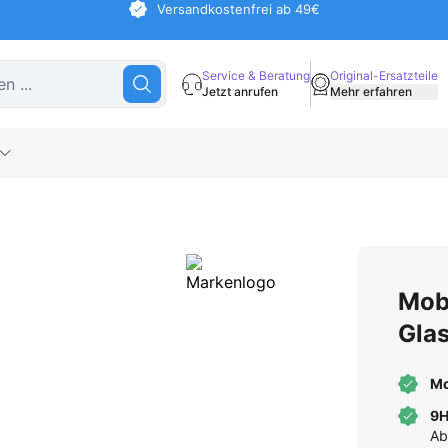
Versandkostenfrei ab 49€
Service & Beratung
Original-Ersatzteile
Jetzt anrufen
Mehr erfahren
Mobi
Gla
Mo
9H
Ab