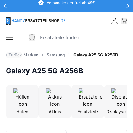
Werbeaktionen Kopfzeile
Versandkostenfrei ab 49€
Zum Hauptinhalt springen
War
Menü öffnen
|
Zurück
Marken
Samsung
Galaxy A25 5G A256B
Galaxy A25 5G A256B
Hüllen
Akkus
Ersatzteile
Displayschut
Produkte