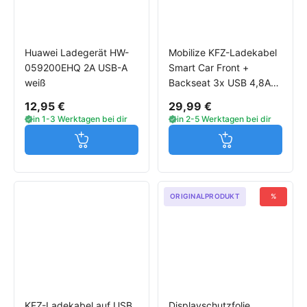
Huawei Ladegerät HW-
Mobilize KFZ-Ladekabel
059200EHQ 2A USB-A
Smart Car Front +
weiß
Backseat 3x USB 4,8A
schwarz
12,95 €
29,99 €
in 1-3 Werktagen bei dir
in 2-5 Werktagen bei dir
Jetzt in den Warenkorb
Jetzt in den W
ORIGINALPRODUKT
%
KFZ-Ladekabel auf USB
Displayschutzfolie