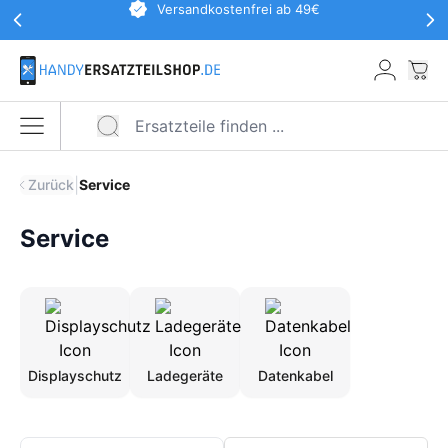
Werbeaktionen Kopfzeile
Versandkostenfrei ab 49€
Zum Hauptinhalt springen
War
Menü öffnen
|
Zurück
Service
Service
Displayschutz
Ladegeräte
Datenkabel
Produkte