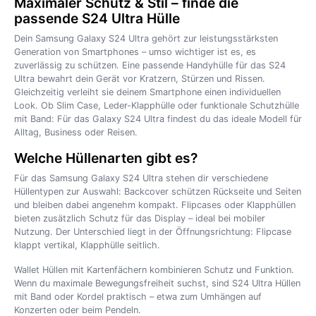
Maximaler Schutz & Stil – finde die
passende S24 Ultra Hülle
Dein Samsung Galaxy S24 Ultra gehört zur leistungsstärksten
Generation von Smartphones – umso wichtiger ist es, es
zuverlässig zu schützen. Eine passende Handyhülle für das S24
Ultra bewahrt dein Gerät vor Kratzern, Stürzen und Rissen.
Gleichzeitig verleiht sie deinem Smartphone einen individuellen
Look. Ob Slim Case, Leder-Klapphülle oder funktionale Schutzhülle
mit Band: Für das Galaxy S24 Ultra findest du das ideale Modell für
Alltag, Business oder Reisen.
Welche Hüllenarten gibt es?
Für das Samsung Galaxy S24 Ultra stehen dir verschiedene
Hüllentypen zur Auswahl: Backcover schützen Rückseite und Seiten
und bleiben dabei angenehm kompakt. Flipcases oder Klapphüllen
bieten zusätzlich Schutz für das Display – ideal bei mobiler
Nutzung. Der Unterschied liegt in der Öffnungsrichtung: Flipcase
klappt vertikal, Klapphülle seitlich.
Wallet Hüllen mit Kartenfächern kombinieren Schutz und Funktion.
Wenn du maximale Bewegungsfreiheit suchst, sind S24 Ultra Hüllen
mit Band oder Kordel praktisch – etwa zum Umhängen auf
Konzerten oder beim Pendeln.