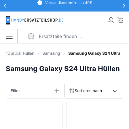
Werbeaktionen Kopfzeile
Versandkostenfrei ab 49€
Zum Hauptinhalt springen
War
Menü öffnen
|
Zurück
Hüllen
Samsung
Samsung Galaxy S24 Ultra
Samsung Galaxy S24 Ultra Hüllen
Produkte
Filter
Sortieren nach