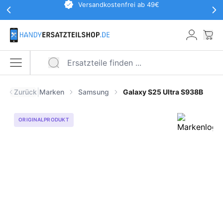
Werbeaktionen Kopfzeile
Versandkostenfrei ab 49€
Zum Hauptinhalt springen
War
Menü öffnen
|
Zurück
Marken
Samsung
Galaxy S25 Ultra S938B
ORIGINALPRODUKT