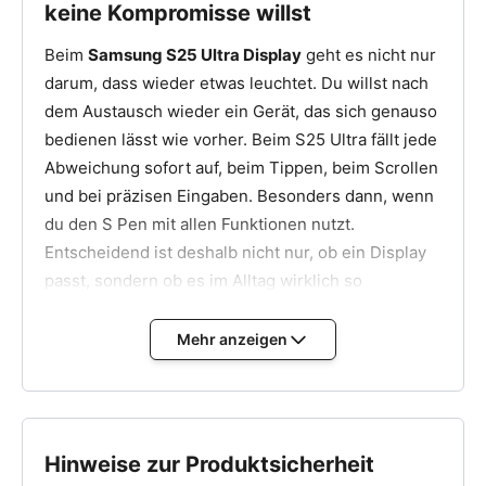
keine Kompromisse willst
Abdeckungen und Schrauben entfernen
und
geordnet ablegen.
Beim
Samsung S25 Ultra Display
geht es nicht nur
darum, dass wieder etwas leuchtet. Du willst nach
Akku trennen,
bevor du weitere Verbindungen löst.
dem Austausch wieder ein Gerät, das sich genauso
Displaykabel trennen
und die Verbindung vorsichtig
bedienen lässt wie vorher. Beim S25 Ultra fällt jede
lösen.
Abweichung sofort auf, beim Tippen, beim Scrollen
4. Altes Display entfernen
und bei präzisen Eingaben. Besonders dann, wenn
du den S Pen mit allen Funktionen nutzt.
Front erwärmen,
damit sich die Displayverklebung
lösen lässt.
Entscheidend ist deshalb nicht nur, ob ein Display
passt, sondern ob es im Alltag wirklich so
Display lösen
und aus dem Rahmen herausnehmen,
ohne den Rahmen zu verbiegen.
funktioniert, wie du es gewohnt bist.
Klebereste entfernen,
Mehr anzeigen
damit das neue Display
Funktioniert der S Pen nach dem
gleichmäßig aufliegt.
Displaywechsel noch richtig?
5. Neues Display einsetzen und testen
Das ist eine der häufigsten Fragen beim
S25 Ultra
Neues Display einsetzen,
Kabel verbinden und
Display tauschen
. Der S Pen reagiert auf minimale
Hinweise zur Produktsicherheit
Stecker sauber einrasten lassen.
Abweichungen im Touchscreen. Wenn