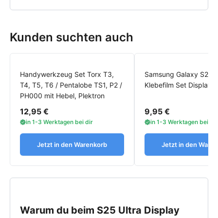
Gerät ausschalten
und den SIM-Schlitten entfernen.
Arbeitsplatz vorbereiten:
gute Beleuchtung, weiche
Kunden suchten auch
Unterlage, Ablage für Schrauben.
Werkzeuge bereitlegen:
Öffnungstool, Plektren,
Pinzette, Schraubendreher, Wärmequelle.
Handywerkzeug Set Torx T3,
Samsung Galaxy S25 U
Klebefilm Set für das
Klebefilm einplanen:
Das
T4, T5, T6 / Pentalobe TS1, P2 /
Klebefilm Set Display
S25 Ultra Display
brauchst du für die sichere
PH000 mit Hebel, Plektron
Fixierung am Ende.
12,95 €
9,95 €
in 1-3 Werktagen bei dir
in 1-3 Werktagen bei dir
2. Rückseite öffnen
Kanten erwärmen
und die Rückseite des Samsung
Jetzt in den Warenkorb
Jetzt in den Ware
S25 Ultra rundherum gleichmäßig lösen.
Spalt öffnen
und mit Plektren entlang der Kanten
arbeiten, ohne Druck und ohne zu tief einzusetzen.
Rückabdeckung abnehmen
und beiseitelegen.
Warum du beim S25 Ultra Display
3. Innenraum sichern