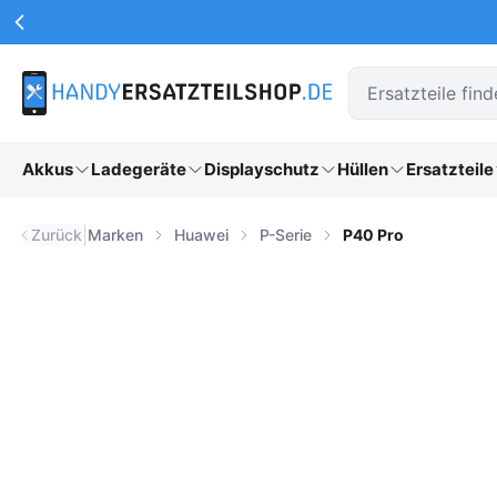
Werbeaktionen Kopfzeile
Zum Hauptinhalt springen
Akkus
Ladegeräte
Displayschutz
Hüllen
Ersatzteile
|
Zurück
Marken
Huawei
P-Serie
P40 Pro