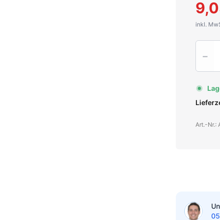
9,0
inkl. Mw
Quantit
−
Lag
Liefer
Art.-Nr.
Un
05