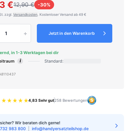
3 €
12,90 €
-30%
St. zzgl.
Versandkosten
.
Kostenloser Versand ab 49 €
y
+
Jetzt in den Warenkorb
ernd, in 1-3 Werktagen bei dir
i
zeitraum
Standard:
: A8110437
4,83 Sehr gut
258 Bewertungen
Bewertung 4.83 von 5 Sternen
sicher? Wir beraten dich gerne!
732 983 800
|
info@handyersatzteilshop.de