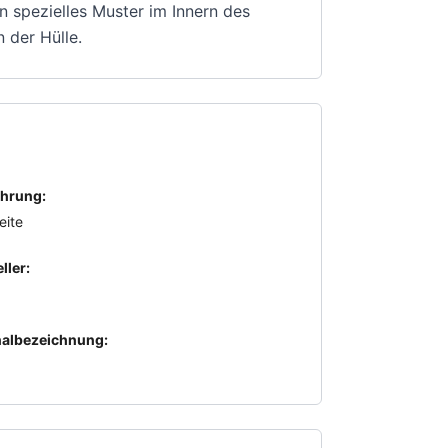
 spezielles Muster im Innern des
 der Hülle.
hrung:
eite
ller:
nalbezeichnung: