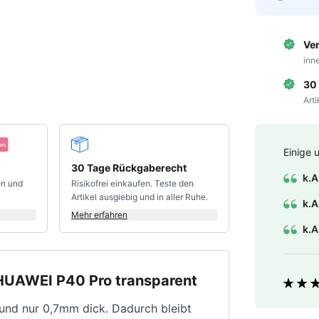
Ve
inn
30
Art
Einige 
30 Tage Rückgaberecht
k.A
en und
Risikofrei einkaufen. Teste den
Artikel ausgiebig und in aller Ruhe.
k.A
Mehr erfahren
k.A
x HUAWEI P40 Pro transparent
Bewer
 und nur 0,7mm dick. Dadurch bleibt