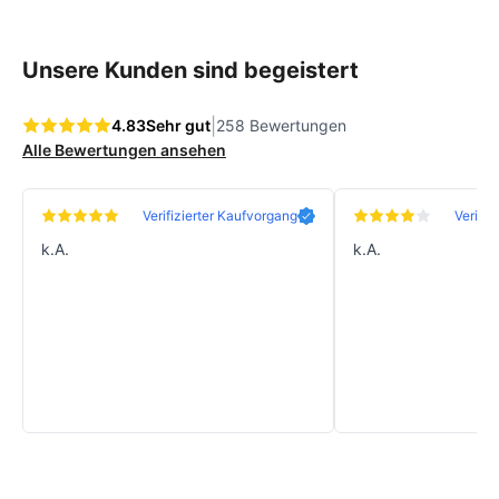
Unsere Kunden sind begeistert
|
4.83
Sehr gut
258 Bewertungen
Alle Bewertungen ansehen
Verifizierter Kaufvorgang
Verifiz
k.A.
k.A.