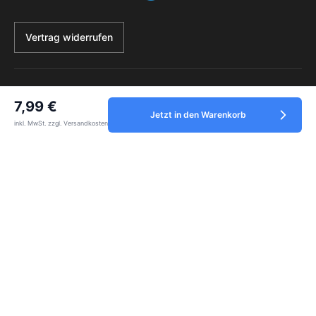
Vertrag widerrufen
Service
7,99 €
Jetzt in den Warenkorb
inkl. MwSt. zzgl. Versandkosten
Informationen
Zahlungsmethoden
Alle Preise inkl. gesetzl. Mehrwertsteuer zzgl.
Versandkosten
und ggf.