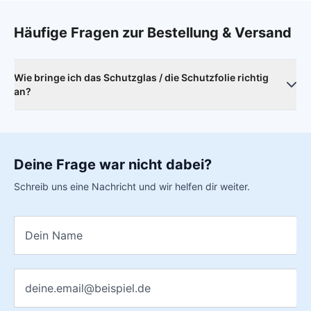
Häufige Fragen zur Bestellung & Versand
Wie bringe ich das Schutzglas / die Schutzfolie richtig
an?
Reinige das Display deines Smartphone sorgfältig mit den
beiliegenden Tüchern. Sorge dafür, dass deine Umgebung
möglichst staubfrei ist. Dann setze das Schutzglas an
Deine Frage war nicht dabei?
markanten Punkten des Displays an und setze die Scheibe
langsam auf. Als markante Punkte dienen zum Beispiel
Schreib uns eine Nachricht und wir helfen dir weiter.
Öffnungen für Kameras oder Lautsprecher. Hast du alles
richtig gemacht, saugt sich das Glas fast von alleine an.
Name
*
Kleine Blasen können rausgetrichen werden oder
verschwiden nach einigen Tagen von selbst.
E-Mail
*