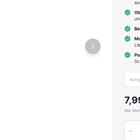
au
Ob
un
Be
Mo
Li
Pa
Sc
7,9
inkl. Mw
Quantit
−