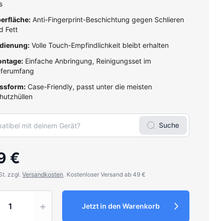
s
erfläche:
Anti-Fingerprint-Beschichtung gegen Schlieren
d Fett
dienung:
Volle Touch-Empfindlichkeit bleibt erhalten
ntage:
Einfache Anbringung, Reinigungsset im
eferumfang
ssform:
Case-Friendly, passt unter die meisten
hutzhüllen
Suche
9 €
St. zzgl.
Versandkosten
.
Kostenloser Versand ab 49 €
y
+
Jetzt in den Warenkorb