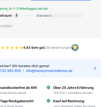
ernd, in 1-3 Werktagen bei dir
i
zeitraum
Standard:
: A1729327
4,83 Sehr gut
258 Bewertungen
Bewertung 4.83 von 5 Sternen
sicher? Wir beraten dich gerne!
732 983 800
|
info@handyersatzteilshop.de
rsandkostenfrei ab 49€
Über 25 Jahre Erfahrung
erhalb Deutschlands
100.000+ zufriedene Kunden
 Tage Rückgaberecht
Kauf auf Rechnung
ikel in Ruhe testen
Jetzt bestellen später bezahlen