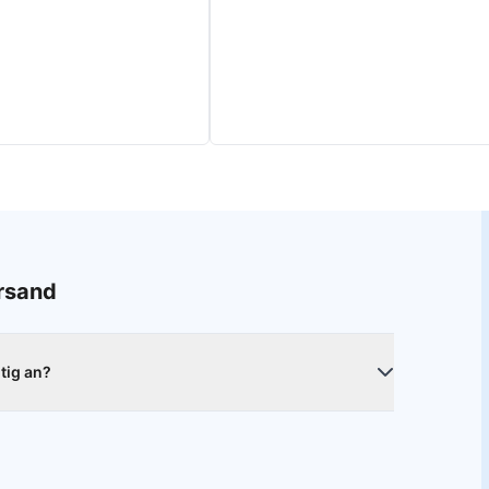
ersand
htig an?
t den beiliegenden Tüchern. Sorge dafür, dass deine
Schutzglas an markanten Punkten des Displays an und
e dienen zum Beispiel Öffnungen für Kameras oder