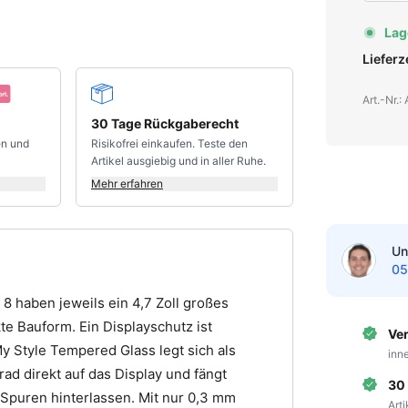
Lag
Liefer
Art.-Nr.
30 Tage Rückgaberecht
en und
Risikofrei einkaufen. Teste den
Artikel ausgiebig und in aller Ruhe.
Mehr erfahren
Un
05
8 haben jeweils ein 4,7 Zoll großes
kte Bauform. Ein Displayschutz ist
Ve
 Style Tempered Glass legt sich als
inn
ad direkt auf das Display und fängt
30
e Spuren hinterlassen. Mit nur 0,3 mm
Art