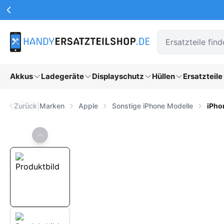
Werbeaktionen Kopfzeile
Zum Hauptinhalt springen
Akkus
Ladegeräte
Displayschutz
Hüllen
Ersatzteile
|
Zurück
Marken
Apple
Sonstige iPhone Modelle
iPho