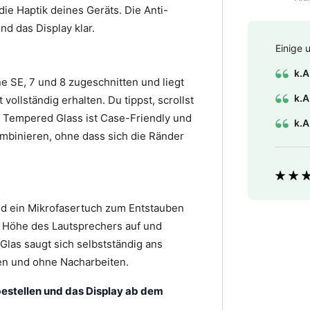
ie Haptik deines Geräts. Die Anti-
nd das Display klar.
Einige 
k.A
ne SE, 7 und 8 zugeschnitten und liegt
k.A
vollständig erhalten. Du tippst, scrollst
s Tempered Glass ist Case-Friendly und
k.A
ombinieren, ohne dass sich die Ränder
Bewer
nd ein Mikrofasertuch zum Entstauben
uf Höhe des Lautsprechers auf und
Glas saugt sich selbstständig ans
en und ohne Nacharbeiten.
 bestellen und das Display ab dem