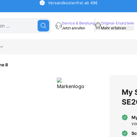
Versandkostenfrei ab 49€
Service & Beratung
Original-Ersatzteile
Jetzt anrufen
Mehr erfahren
ne 8
My 
SE2
My
vo
Sc