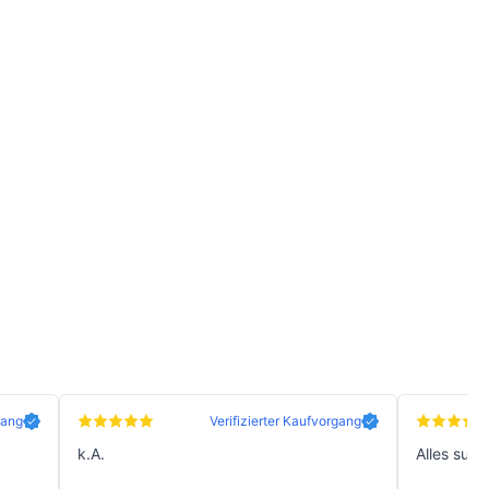
gang
Verifizierter Kaufvorgang
k.A.
Alles supe