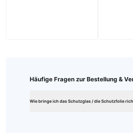
Häufige Fragen zur Bestellung & V
Wie bringe ich das Schutzglas / die Schutzfolie ric
Reinige das Display deines Smartphone sorgfältig mi
Umgebung möglichst staubfrei ist. Dann setze das 
setze die Scheibe langsam auf. Als markante Punkt