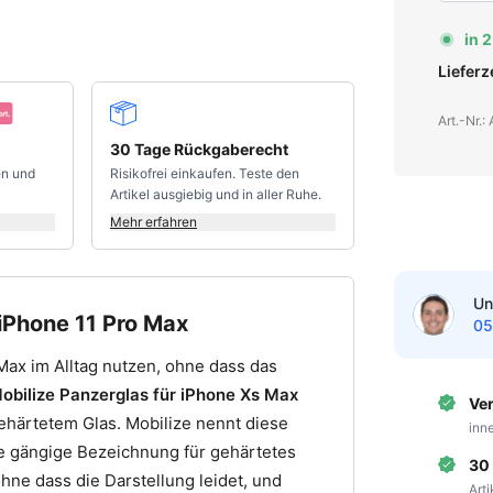
in 
Liefer
Art.-Nr.
30 Tage Rückgaberecht
en und
Risikofrei einkaufen. Teste den
Artikel ausgiebig und in aller Ruhe.
Mehr erfahren
Un
 iPhone 11 Pro Max
05
Max im Alltag nutzen, ohne dass das
obilize Panzerglas für iPhone Xs Max
Ve
gehärtetem Glas. Mobilize nennt diese
inn
ie gängige Bezeichnung für gehärtetes
30
hne dass die Darstellung leidet, und
Art