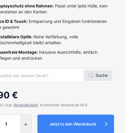
splayschutz ohne Rahmen:
Passt unter jede Hülle, kein
erstehen an den Kanten
ce ID & Touch:
Entsperrung und Eingaben funktionieren
e gewohnt
istallklare Optik:
Keine Verfärbung, volle
ldschirmhelligkeit bleibt erhalten
asenfreie Montage:
Inklusive Ausrichthilfe, einfach
flegen und andrücken
Suche
90 €
St. zzgl.
Versandkosten
.
Kostenloser Versand ab 49 €
y
+
Jetzt in den Warenkorb