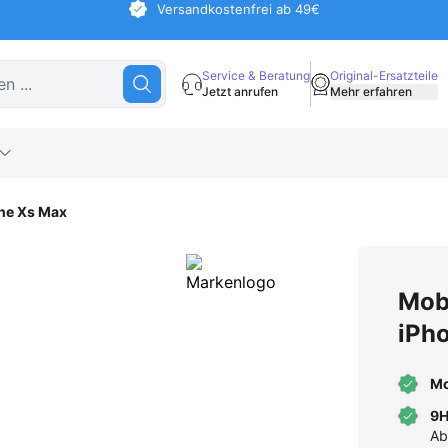
Versandkostenfrei ab 49€
Service & Beratung
Original-Ersatzteile
Jetzt anrufen
Mehr erfahren
ne Xs Max
Mob
iPh
Mo
9H
Ab