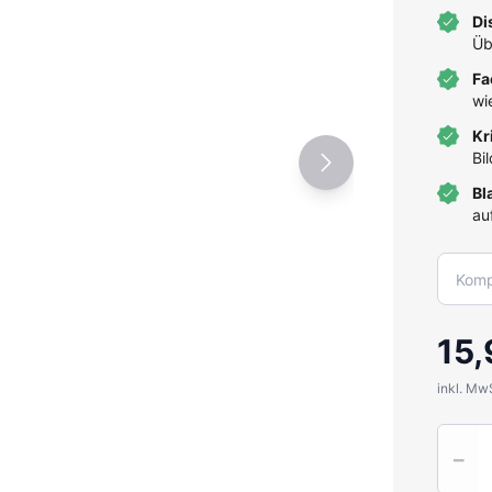
Di
Üb
Fa
wi
Kr
Bi
Bl
au
15,
inkl. Mw
Quantit
−