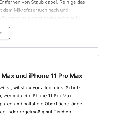
Entfernen von Staub dabei. Reinige das
it dem Mikrofasertuch nach und
as Panzerglas einmal probeweise auf,
Kanten sicher triffst.
senfrei anbringen
om Rand gedrückt wird.
, nicht später.
s Max und iPhone 11 Pro Max
ren.
lst, willst du vor allem eins. Schutz
ten aus.
o, wenn du ein iPhone 11 Pro Max
cht schief startet.
spuren und hältst die Oberfläche länger
en nach außen läuft.
iegt oder regelmäßig auf Tischen
 stark zu drücken.
ie Hülle wieder nutzt.
ung wie gewohnt reagiert.