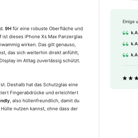
Einige 
nd.
9H
für eine robuste Oberfläche und
k.A
uf ist dieses iPhone Xs Max Panzerglas
k.A
chwammig wirken. Das gilt genauso,
, das sich weiterhin direkt anfühlt,
k.A
isplay im Alltag zuverlässig schützt.
Bewer
rst. Deshalb hat das Schutzglas eine
uziert Fingerabdrücke und erleichtert
endly
, also hüllenfreundlich, damit du
 Hülle nutzen kannst, ohne dass der