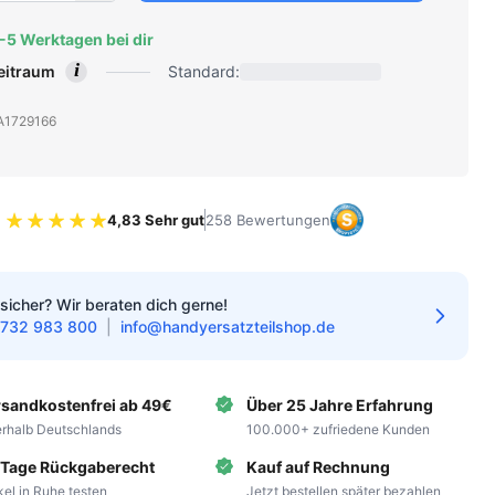
2-5 Werktagen bei dir
i
zeitraum
Standard:
: A1729166
4,83 Sehr gut
258 Bewertungen
Bewertung 4.83 von 5 Sternen
sicher? Wir beraten dich gerne!
732 983 800
|
info@handyersatzteilshop.de
rsandkostenfrei ab 49€
Über 25 Jahre Erfahrung
erhalb Deutschlands
100.000+ zufriedene Kunden
 Tage Rückgaberecht
Kauf auf Rechnung
ikel in Ruhe testen
Jetzt bestellen später bezahlen