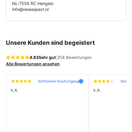
NL-7556 RC Hengelo
info@newaspect.nl
Unsere Kunden sind begeistert
|
4.83
Sehr gut
258 Bewertungen
Alle Bewertungen ansehen
Verifizierter Kaufvorgang
Verifiz
k.A.
k.A.