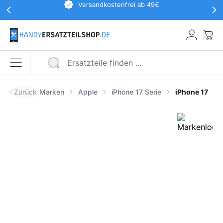
Werbeaktionen Kopfzeile
Versandkostenfrei ab 49€
Zum Hauptinhalt springen
War
Menü öffnen
|
Zurück
Marken
Apple
iPhone 17 Serie
iPhone 17