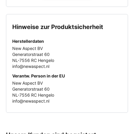
Bedürfnissen seiner Nutzer entspricht. Viele zufriedene
Kunden vertrauen auf diese Produkte, um ihre
Smartphones optimal zu schützen - sei es vor Kratzern,
Schmutz oder täglichen Abnutzungen. Das Sortiment
Hinweise zur Produktsicherheit
bietet alles, was du brauchst, um Dein Gerät sicher und
stilvoll zu schützen.
Herstellerdaten
Schütze, was Dir wichtig ist - entdecke jetzt das
New Aspect BV
vielfältige Sortiment von Mobilize und finde das
Generatorstraat 60
perfekte Zubehör für Dein Smartphone. Verlass Dich
NL-7556 RC Hengelo
info@newaspect.nl
auf Qualität, die den Unterschied macht!
Verantw. Person in der EU
New Aspect BV
Generatorstraat 60
NL-7556 RC Hengelo
info@newaspect.nl