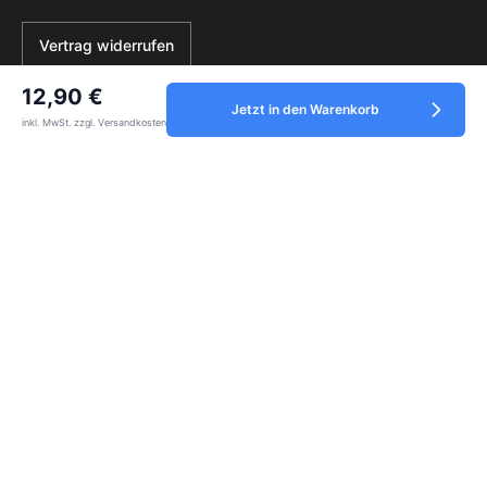
Vertrag widerrufen
12,90 €
Jetzt in den Warenkorb
inkl. MwSt. zzgl. Versandkosten
Service
Informationen
Zahlungsmethoden
Alle Preise inkl. gesetzl. Mehrwertsteuer zzgl.
Versandkosten
und ggf.
Nachnahmegebühren, wenn nicht anders angegeben.