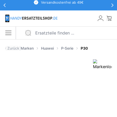
Werbeaktionen Kopfzeile
Versandkostenfrei ab 49€
Zum Hauptinhalt springen
War
Menü öffnen
|
Zurück
Marken
Huawei
P-Serie
P30