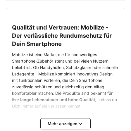
Qualität und Vertrauen: Mobilize -
Der verlässliche Rundumschutz für
Dein Smartphone
Mobilize ist eine Marke, die für hochwertiges
Smartphone-Zubehör steht und bei vielen Nutzern
beliebt ist. Ob Handyhüllen, Schutzgläser oder schnelle
Ladegeräte - Mobilize kombiniert innovatives Design
mit funktionalen Vorteilen, die Dein Smartphone
zuverlässig schützen und gleichzeitig den Alltag
komfortabler machen. Die Produkte sind bekannt für
ihre
lange Lebensdauer und hohe Qualität
, sodass du
Dich immer auf sie verlassen kannst.
Durch die Entwicklung auf Basis von
Kundenfeedback
Mehr anzeigen
stellt Mobilize sicher, dass jedes Zubehörteil den