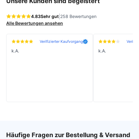
Unsere Kunden sind begeistert
|
4.83
Sehr gut
258 Bewertungen
Alle Bewertungen ansehen
Verifizierter Kaufvorgang
Verifiz
k.A.
k.A.
Häufige Fragen zur Bestellung & Versand