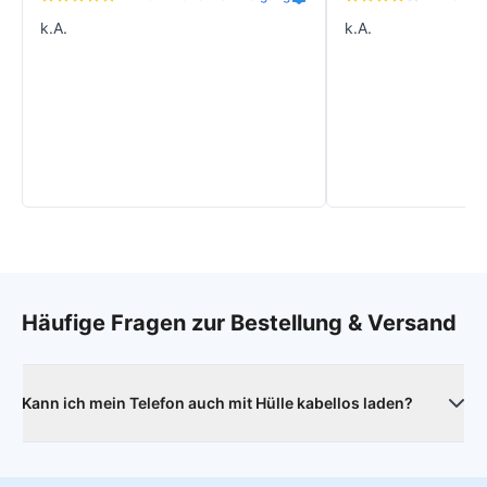
k.A.
k.A.
Häufige Fragen zur Bestellung & Versand
Kann ich mein Telefon auch mit Hülle kabellos laden?
Ja, das ist problemlos möglich. Die Hülle beeinträchtigt
weder das Laden selbst noch die Ladegeschwindigkeit.