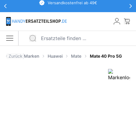
Werbeaktionen Kopfzeile
Versandkostenfrei ab 49€
Zum Hauptinhalt springen
War
Menü öffnen
|
Zurück
Marken
Huawei
Mate
Mate 40 Pro 5G