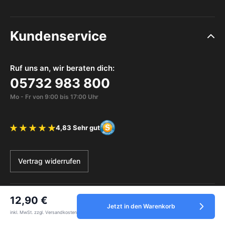
Kundenservice
Ruf uns an, wir beraten dich:
05732 983 800
Mo - Fr von 9:00 bis 17:00 Uhr
4,83 Sehr gut
Bewertung 4.83 von 5 Sternen
Vertrag widerrufen
12,90 €
Service
Jetzt in den Warenkorb
inkl. MwSt. zzgl. Versandkosten