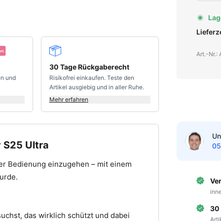
Lag
Liefer
Art.-Nr.
30 Tage Rückgaberecht
en und
Risikofrei einkaufen. Teste den
Artikel ausgiebig und in aller Ruhe.
Mehr erfahren
Un
 S25 Ultra
05
der Bedienung einzugehen – mit einem
wurde.
Ve
inn
30
uchst, das wirklich schützt und dabei
Art