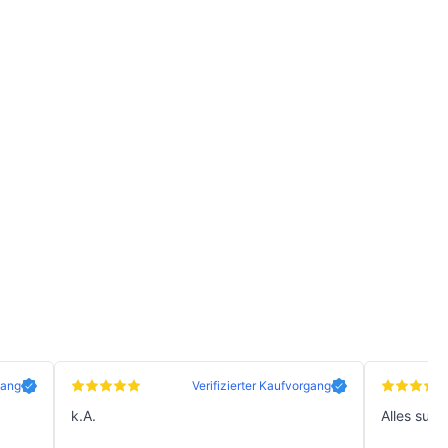
gang
Verifizierter Kaufvorgang
k.A.
Alles supe