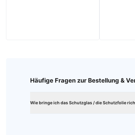
Häufige Fragen zur Bestellung & V
Wie bringe ich das Schutzglas / die Schutzfolie ric
Reinige das Display deines Smartphone sorgfältig mi
Umgebung möglichst staubfrei ist. Dann setze das 
setze die Scheibe langsam auf. Als markante Punkt