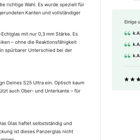
die richtige Wahl. Es wurde speziell für
bgerundeten Kanten und vollständiger
Einige 
k.A
Echtglas mit nur 0,3 mm Stärke. Es
siken – ohne die Reaktionsfähigkeit
k.A
in spürbarer Unterschied bei der
k.A
Bewer
gn Deines S25 Ultra ein. Optisch kaum
ützt auch Ober- und Unterkante – für
Das Glas haftet selbstständig und
ckung ist dieses Panzerglas nicht
lappen.