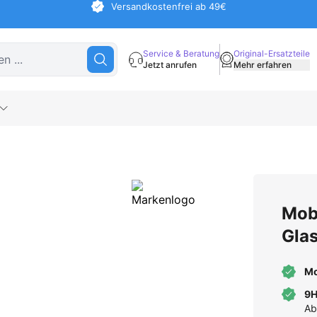
Versandkostenfrei ab 49€
Service & Beratung
Original-Ersatzteile
Jetzt anrufen
Mehr erfahren
Mobi
Gla
Mo
9H
Ab