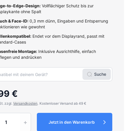
ge-to-Edge-Design:
Vollflächiger Schutz bis zur
splaykante ohne Spalt
uch & Face-ID:
0,3 mm dünn, Eingaben und Entsperrung
nktionieren wie gewohnt
llenkompatibel:
Endet vor dem Displayrand, passt mit
andard-Cases
asenfreie Montage:
Inklusive Ausrichthilfe, einfach
flegen und andrücken
Suche
99 €
St. zzgl.
Versandkosten
.
Kostenloser Versand ab 49 €
y
+
Jetzt in den Warenkorb