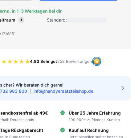
ernd, in 1-3 Werktagen bei dir
i
zeitraum
Standard:
: A1716051
4,83 Sehr gut
258 Bewertungen
Bewertung 4.83 von 5 Sternen
sicher? Wir beraten dich gerne!
732 983 800
|
info@handyersatzteilshop.de
rsandkostenfrei ab 49€
Über 25 Jahre Erfahrung
erhalb Deutschlands
100.000+ zufriedene Kunden
 Tage Rückgaberecht
Kauf auf Rechnung
ikel in Ruhe testen
Jetzt bestellen später bezahlen