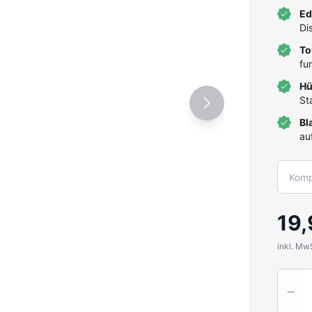
Ed
Di
To
fu
Hü
St
Bl
au
19,
inkl. Mw
Quantit
−