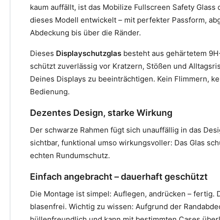
kaum auffällt, ist das Mobilize Fullscreen Safety Glass 
dieses Modell entwickelt – mit perfekter Passform, a
Abdeckung bis über die Ränder.
Dieses
Displayschutzglas
besteht aus gehärtetem 9H-
schützt zuverlässig vor Kratzern, Stößen und Alltagsri
Deines Displays zu beeinträchtigen. Kein Flimmern, ke
Bedienung.
Dezentes Design, starke Wirkung
Der schwarze Rahmen fügt sich unauffällig in das Desi
sichtbar, funktional umso wirkungsvoller: Das Glas sch
echten Rundumschutz.
Einfach angebracht – dauerhaft geschützt
Die Montage ist simpel: Auflegen, andrücken – fertig. 
blasenfrei. Wichtig zu wissen: Aufgrund der Randabde
hüllenfreundlich und kann mit bestimmten Cases über