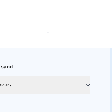
ersand
htig an?
t den beiliegenden Tüchern. Sorge dafür, dass deine
Schutzglas an markanten Punkten des Displays an und
e dienen zum Beispiel Öffnungen für Kameras oder