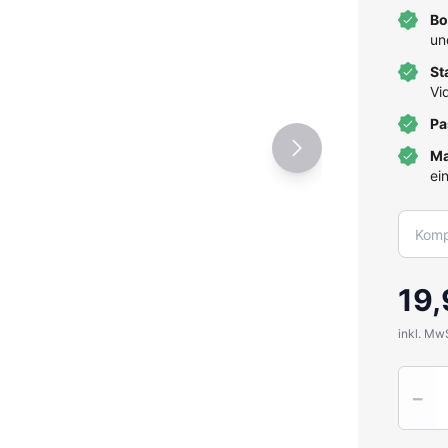
Bo
un
St
Vi
Pa
Ma
ei
19,
inkl. Mw
Quantit
−