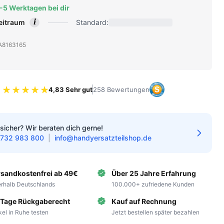
2-5 Werktagen bei dir
i
zeitraum
Standard:
: A8163165
4,83 Sehr gut
258 Bewertungen
Bewertung 4.83 von 5 Sternen
sicher? Wir beraten dich gerne!
732 983 800
|
info@handyersatzteilshop.de
rsandkostenfrei ab 49€
Über 25 Jahre Erfahrung
erhalb Deutschlands
100.000+ zufriedene Kunden
 Tage Rückgaberecht
Kauf auf Rechnung
ikel in Ruhe testen
Jetzt bestellen später bezahlen