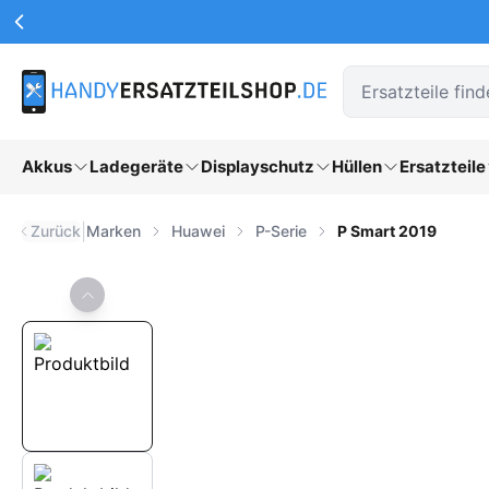
Werbeaktionen Kopfzeile
Zum Hauptinhalt springen
Akkus
Ladegeräte
Displayschutz
Hüllen
Ersatzteile
|
Zurück
Marken
Huawei
P-Serie
P Smart 2019