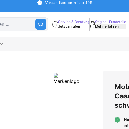
Versandkostenfrei ab 49€
Service & Beratung
Original-Ersatzteile
Jetzt anrufen
Mehr erfahren
Mobi
Cas
sch
Hu
in