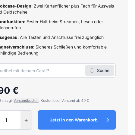
okcase-Design:
Zwei Kartenfächer plus Fach für Ausweis
d Geldscheine
andfunktion:
Fester Halt beim Streamen, Lesen oder
deoanrufen
ssgenau:
Alle Tasten und Anschlüsse frei zugänglich
gnetverschluss:
Sicheres Schließen und komfortable
nhändige Bedienung
Suche
90 €
St. zzgl.
Versandkosten
.
Kostenloser Versand ab 49 €
y
+
Jetzt in den Warenkorb