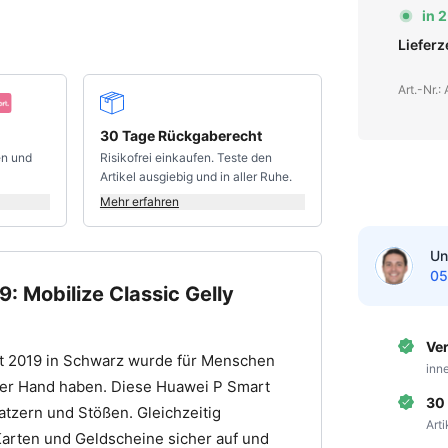
in 
Liefer
Art.-Nr.
30 Tage Rückgaberecht
en und
Risikofrei einkaufen. Teste den
Artikel ausgiebig und in aller Ruhe.
Mehr erfahren
Un
05
: Mobilize Classic Gelly
Ve
rt 2019 in Schwarz wurde für Menschen
inn
 der Hand haben. Diese Huawei P Smart
30
atzern und Stößen. Gleichzeitig
Art
arten und Geldscheine sicher auf und