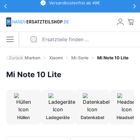
Werbeaktionen Kopfzeile
Versandkostenfrei ab 49€
Zum Hauptinhalt springen
War
Menü öffnen
|
Zurück
Marken
Xiaomi
Mi-Serie
Mi Note 10 Lite
Mi Note 10 Lite
Hüllen
Ladegeräte
Datenkabel
Headsets
Produkte