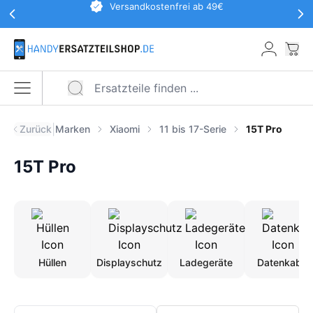
Werbeaktionen Kopfzeile
Versandkostenfrei ab 49€
Zum Hauptinhalt springen
War
Menü öffnen
|
Zurück
Marken
Xiaomi
11 bis 17-Serie
15T Pro
15T Pro
Hüllen
Displayschutz
Ladegeräte
Datenkabel
Produkte