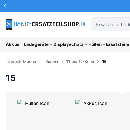
Werbeaktionen Kopfzeile
Zum Hauptinhalt springen
Akkus
Ladegeräte
Displayschutz
Hüllen
Ersatzteile
|
Zurück
Marken
Xiaomi
11 bis 17-Serie
15
15