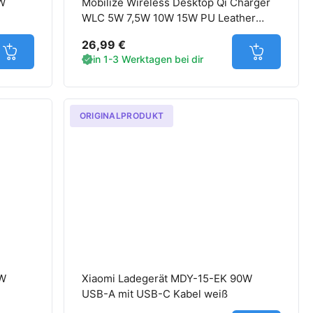
W
Mobilize Wireless Desktop Qi Charger
WLC 5W 7,5W 10W 15W PU Leather
schwarz
26,99 €
Jetzt in den Warenkorb
Jetzt in d
in 1-3 Werktagen bei dir
ORIGINALPRODUKT
7W
Xiaomi Ladegerät MDY-15-EK 90W
USB-A mit USB-C Kabel weiß