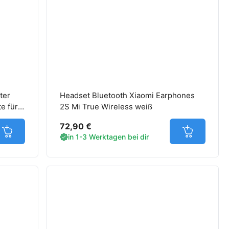
ter
Headset Bluetooth Xiaomi Earphones
e für
2S Mi True Wireless weiß
72,90 €
Jetzt in den Warenkorb
Jetzt in d
in 1-3 Werktagen bei dir