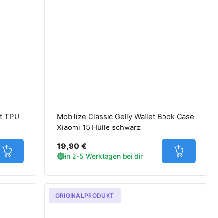
nt TPU
Mobilize Classic Gelly Wallet Book Case
Xiaomi 15 Hülle schwarz
19,90 €
Jetzt in den Warenkorb
Jetzt in d
in 2-5 Werktagen bei dir
ORIGINALPRODUKT