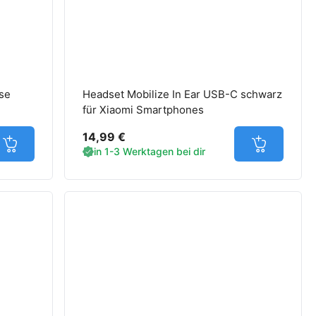
se
Headset Mobilize In Ear USB-C schwarz
für Xiaomi Smartphones
14,99 €
Jetzt in den Warenkorb
Jetzt in d
in 1-3 Werktagen bei dir