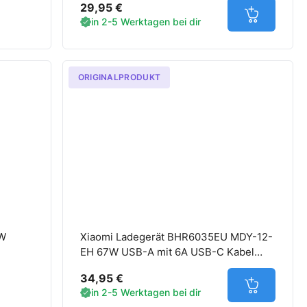
29,95 €
Jetzt in d
in 2-5 Werktagen bei dir
ORIGINALPRODUKT
7W
Xiaomi Ladegerät BHR6035EU MDY-12-
EH 67W USB-A mit 6A USB-C Kabel
weiß
34,95 €
Jetzt in d
in 2-5 Werktagen bei dir