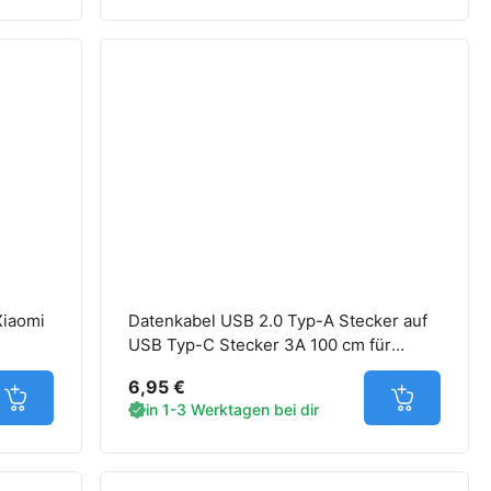
Xiaomi
Datenkabel USB 2.0 Typ-A Stecker auf
USB Typ-C Stecker 3A 100 cm für
Xiaomi Smartphones
6,95 €
Jetzt in den Warenkorb
Jetzt in d
in 1-3 Werktagen bei dir