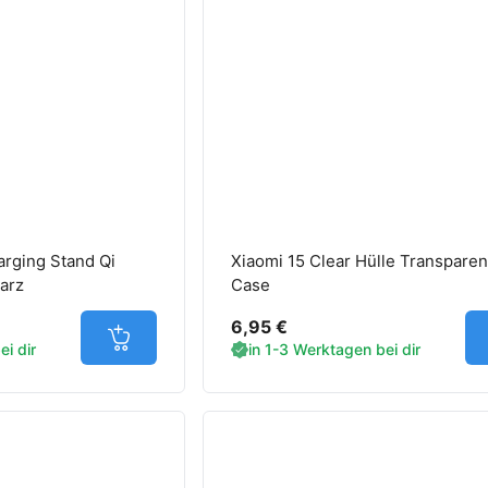
arging Stand Qi
Xiaomi 15 Clear Hülle Transpare
arz
Case
6,95 €
Jetzt in den Warenkorb
i dir
in 1-3 Werktagen bei dir