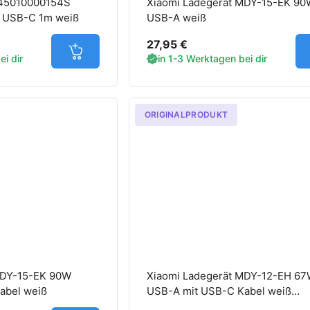
 45010000154S
Xiaomi Ladegerät MDY-15-EK 90
 USB-C 1m weiß
USB-A weiß
27,95 €
Jetzt in den Warenkorb
i dir
in 1-3 Werktagen bei dir
ORIGINALPRODUKT
MDY-15-EK 90W
Xiaomi Ladegerät MDY-12-EH 6
abel weiß
USB-A mit USB-C Kabel weiß
TurboCharge