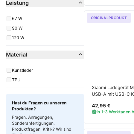
Leistung
ORIGINALPRODUKT
Leistung
67 W
90 W
120 W
Material
Material
Kunstleder
TPU
Xiaomi Ladegerät 
USB-A mit USB-C K
HyperCharge
Hast du Fragen zu unseren
42,95 €
Produkten?
in 1-3 Werktagen be
Fragen, Anregungen,
Sonderanfertigungen,
Produktfragen, Kritik? Wir sind