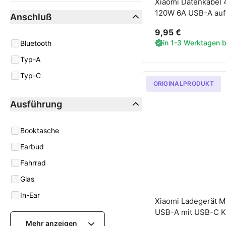
Xiaomi Datenkabel
120W 6A USB-A auf
Anschluß
9,95 €
in 1-3 Werktagen be
Anschluß
Bluetooth
Typ-A
Typ-C
ORIGINALPRODUKT
Ausführung
Ausführung
Booktasche
Earbud
Fahrrad
Glas
In-Ear
Xiaomi Ladegerät 
USB-A mit USB-C K
Mehr anzeigen