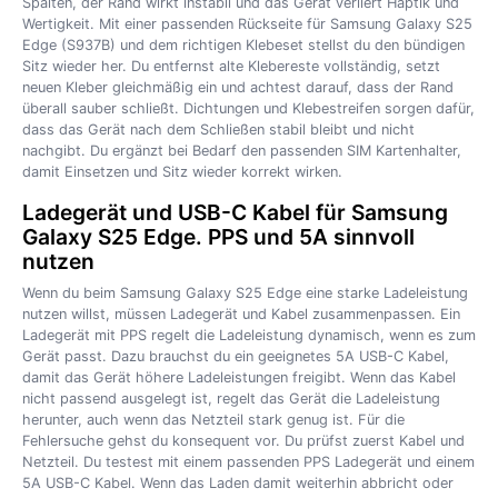
Spalten, der Rand wirkt instabil und das Gerät verliert Haptik und
Wertigkeit. Mit einer passenden Rückseite für Samsung Galaxy S25
Edge (S937B) und dem richtigen Klebeset stellst du den bündigen
Sitz wieder her. Du entfernst alte Klebereste vollständig, setzt
neuen Kleber gleichmäßig ein und achtest darauf, dass der Rand
überall sauber schließt. Dichtungen und Klebestreifen sorgen dafür,
dass das Gerät nach dem Schließen stabil bleibt und nicht
nachgibt. Du ergänzt bei Bedarf den passenden SIM Kartenhalter,
damit Einsetzen und Sitz wieder korrekt wirken.
Ladegerät und USB-C Kabel für Samsung
Galaxy S25 Edge. PPS und 5A sinnvoll
nutzen
Wenn du beim Samsung Galaxy S25 Edge eine starke Ladeleistung
nutzen willst, müssen Ladegerät und Kabel zusammenpassen. Ein
Ladegerät mit PPS regelt die Ladeleistung dynamisch, wenn es zum
Gerät passt. Dazu brauchst du ein geeignetes 5A USB-C Kabel,
damit das Gerät höhere Ladeleistungen freigibt. Wenn das Kabel
nicht passend ausgelegt ist, regelt das Gerät die Ladeleistung
herunter, auch wenn das Netzteil stark genug ist. Für die
Fehlersuche gehst du konsequent vor. Du prüfst zuerst Kabel und
Netzteil. Du testest mit einem passenden PPS Ladegerät und einem
5A USB-C Kabel. Wenn das Laden damit weiterhin abbricht oder