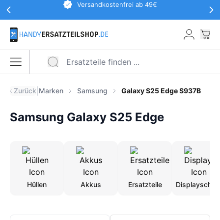
Werbeaktionen Kopfzeile
Versandkostenfrei ab 49€
Zum Hauptinhalt springen
War
Menü öffnen
|
Zurück
Marken
Samsung
Galaxy S25 Edge S937B
Samsung Galaxy S25 Edge
Hüllen
Akkus
Ersatzteile
Displayschut
Produkte