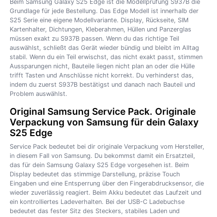
Beim Samsung Galaxy S25 Edge ist die Modellprüfung S937B die
Grundlage für jede Bestellung. Das Edge Modell ist innerhalb der
S25 Serie eine eigene Modellvariante. Display, Rückseite, SIM
Kartenhalter, Dichtungen, Kleberahmen, Hüllen und Panzerglas
müssen exakt zu S937B passen. Wenn du das richtige Teil
auswählst, schließt das Gerät wieder bündig und bleibt im Alltag
stabil. Wenn du ein Teil erwischst, das nicht exakt passt, stimmen
Aussparungen nicht, Bauteile liegen nicht plan an oder die Hülle
trifft Tasten und Anschlüsse nicht korrekt. Du verhinderst das,
indem du zuerst S937B bestätigst und danach nach Bauteil und
Problem auswählst.
Original Samsung Service Pack. Originale
Verpackung von Samsung für dein Galaxy
S25 Edge
Service Pack bedeutet bei dir originale Verpackung vom Hersteller,
in diesem Fall von Samsung. Du bekommst damit ein Ersatzteil,
das für dein Samsung Galaxy S25 Edge vorgesehen ist. Beim
Display bedeutet das stimmige Darstellung, präzise Touch
Eingaben und eine Entsperrung über den Fingerabdrucksensor, die
wieder zuverlässig reagiert. Beim Akku bedeutet das Laufzeit und
ein kontrolliertes Ladeverhalten. Bei der USB-C Ladebuchse
bedeutet das fester Sitz des Steckers, stabiles Laden und