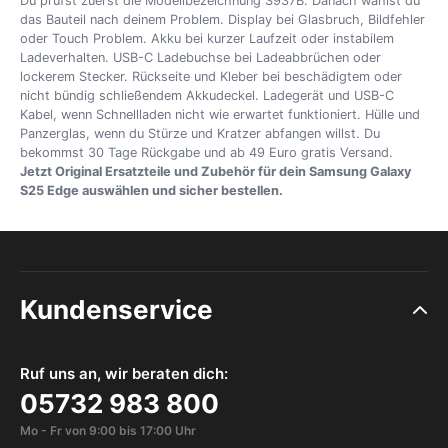
Du prüfst zuerst die Modellbezeichnung S937B. Danach wählst du
das Bauteil nach deinem Problem. Display bei Glasbruch, Bildfehler
oder Touch Problem. Akku bei kurzer Laufzeit oder instabilem
Ladeverhalten. USB-C Ladebuchse bei Ladeabbrüchen oder
lockerem Stecker. Rückseite und Kleber bei beschädigtem oder
nicht bündig schließendem Akkudeckel. Ladegerät und USB-C
Kabel, wenn Schnellladen nicht wie erwartet funktioniert. Hülle und
Panzerglas, wenn du Stürze und Kratzer abfangen willst. Du
bekommst 30 Tage Rückgabe und ab 49 Euro gratis Versand.
Jetzt Original Ersatzteile und Zubehör für dein Samsung Galaxy
S25 Edge auswählen und sicher bestellen.
Kundenservice
Ruf uns an, wir beraten dich:
05732 983 800
Mo - Fr von 9:00 bis 17:00 Uhr