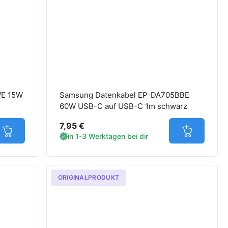
WE 15W
Samsung Datenkabel EP-DA705BBE
60W USB-C auf USB-C 1m schwarz
7,95 €
Jetzt in den Warenkorb
Jetzt in d
in 1-3 Werktagen bei dir
ORIGINALPRODUKT