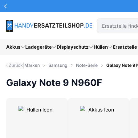
Werbeaktionen Kopfzeile
Zum Hauptinhalt springen
Akkus
Ladegeräte
Displayschutz
Hüllen
Ersatzteile
|
Zurück
Marken
Samsung
Note-Serie
Galaxy Note 9
Galaxy Note 9 N960F