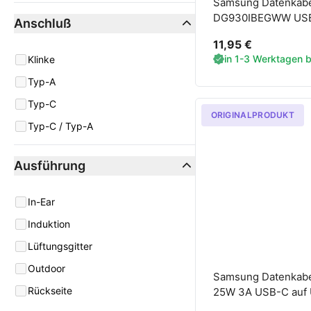
Samsung Datenkabe
DG930IBEGWW USB-
Anschluß
schwarz
11,95 €
in 1-3 Werktagen be
Anschluß
Klinke
Typ-A
Typ-C
ORIGINALPRODUKT
Typ-C / Typ-A
Ausführung
Ausführung
In-Ear
Induktion
Lüftungsgitter
Outdoor
Samsung Datenkab
Rückseite
25W 3A USB-C auf 
schwarz