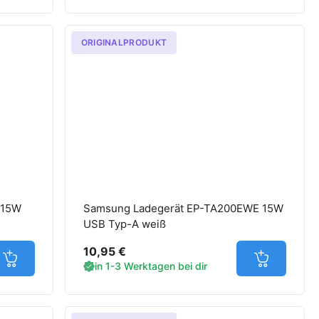
ORIGINALPRODUKT
 15W
Samsung Ladegerät EP-TA200EWE 15W
USB Typ-A weiß
10,95 €
Jetzt in den Warenkorb
Jetzt in d
in 1-3 Werktagen bei dir