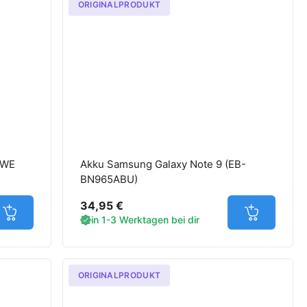
ORIGINALPRODUKT
AWE
Akku Samsung Galaxy Note 9 (EB-
BN965ABU)
34,95 €
Jetzt in den Warenkorb
Jetzt in d
in 1-3 Werktagen bei dir
ORIGINALPRODUKT