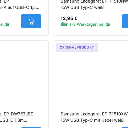
l EP-
Samsung Ladegerät EP-T1510N
A auf USB-C 1,5m
15W USB Typ-C weiß
12,95 €
Jetzt in den Warenkorb
i dir
in 1-3 Werktagen bei dir
ORIGINALPRODUKT
el EP-DW767JBE
Samsung Ladegerät EP-T1510X
USB-C 1,8m
15W USB Typ-C mit Kabel weiß