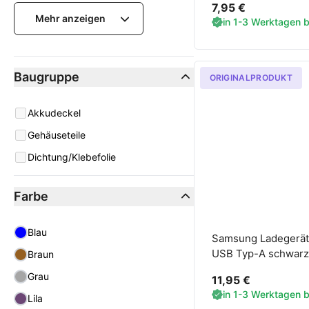
7,95 €
Mehr anzeigen
in 1-3 Werktagen be
Baugruppe
ORIGINALPRODUKT
Baugruppe
Akkudeckel
Gehäuseteile
Dichtung/Klebefolie
Farbe
Farbe
Blau
Samsung Ladegerä
USB Typ-A schwarz
Braun
Grau
11,95 €
in 1-3 Werktagen be
Lila