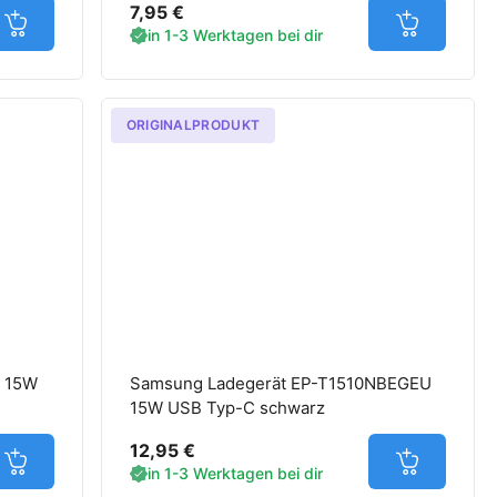
7,95 €
Jetzt in den Warenkorb
Jetzt in d
in 1-3 Werktagen bei dir
ORIGINALPRODUKT
W 15W
Samsung Ladegerät EP-T1510NBEGEU
15W USB Typ-C schwarz
12,95 €
Jetzt in den Warenkorb
Jetzt in d
in 1-3 Werktagen bei dir