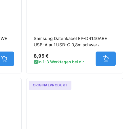
BWE
Samsung Datenkabel EP-DR140ABE
USB-A auf USB-C 0,8m schwarz
8,95 €
Jetzt in den Warenkorb
Jetzt in d
in 1-3 Werktagen bei dir
ORIGINALPRODUKT