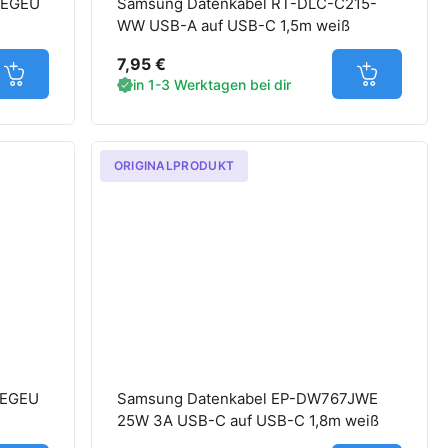
WEGEU
Samsung Datenkabel RT-DLC-C215-
WW USB-A auf USB-C 1,5m weiß
7,95 €
Jetzt in den Warenkorb
Jetzt in d
in 1-3 Werktagen bei dir
ORIGINALPRODUKT
WEGEU
Samsung Datenkabel EP-DW767JWE
25W 3A USB-C auf USB-C 1,8m weiß