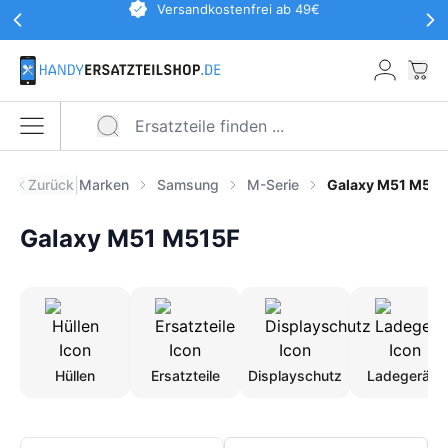
Werbeaktionen Kopfzeile
Versandkostenfrei ab 49€
Zum Hauptinhalt springen
War
Menü öffnen
|
Zurück
Marken
Samsung
M-Serie
Galaxy M51 M515
Galaxy M51 M515F
Hüllen
Ersatzteile
Displayschutz
Ladegeräte
Produkte