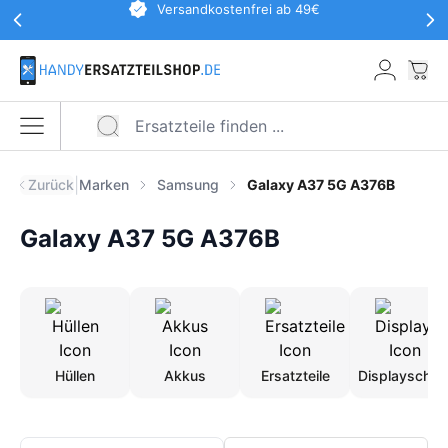
Werbeaktionen Kopfzeile
Versandkostenfrei ab 49€
Zum Hauptinhalt springen
War
Menü öffnen
|
Zurück
Marken
Samsung
Galaxy A37 5G A376B
Galaxy A37 5G A376B
Hüllen
Akkus
Ersatzteile
Displayschut
Produkte