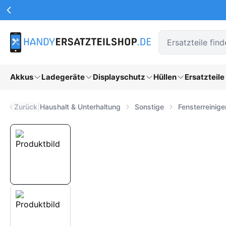
Werbeaktionen Kopfzeile
Zum Hauptinhalt springen
Akkus
Ladegeräte
Displayschutz
Hüllen
Ersatzteile
|
Zurück
Haushalt & Unterhaltung
Sonstige
Fensterreinige