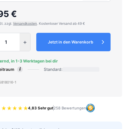
95 €
St. zzgl.
Versandkosten
.
Kostenloser Versand ab 49 €
y
+
Jetzt in den Warenkorb
ernd, in 1-3 Werktagen bei dir
i
zeitraum
Standard:
: S818016-1
4,83 Sehr gut
258 Bewertungen
Bewertung 4.83 von 5 Sternen