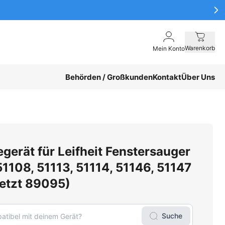
Warenkorb
Mein Konto
Behörden / Großkunden
Kontakt
Über Uns
gerät für Leifheit Fenstersauger
51108, 51113, 51114, 51146, 51147
setzt 89095)
Suche