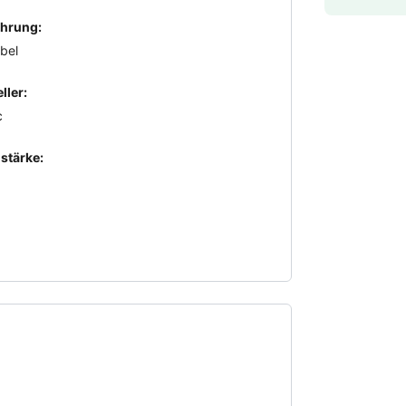
hrung:
bel
ller:
c
stärke: