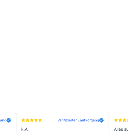
gang
Verifizierter Kaufvorgang
k.A.
Alles supe