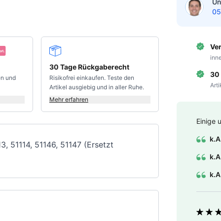
Un
05
Ve
inn
30 Tage Rückgaberecht
30
en und
Risikofrei einkaufen. Teste den
Art
Artikel ausgiebig und in aller Ruhe.
Mehr erfahren
Einige 
k.A
3, 51114, 51146, 51147 (Ersetzt
k.A
k.A
Bewer