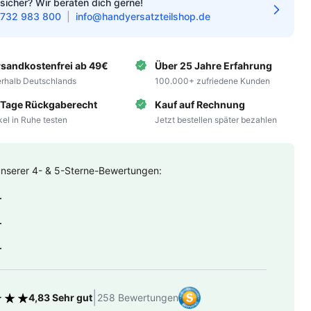
sicher? Wir beraten dich gerne!
732 983 800
|
info@handyersatzteilshop.de
rsandkostenfrei ab 49€
Über 25 Jahre Erfahrung
erhalb Deutschlands
100.000+ zufriedene Kunden
 Tage Rückgaberecht
Kauf auf Rechnung
ikel in Ruhe testen
Jetzt bestellen später bezahlen
unserer 4- & 5-Sterne-Bewertungen:
.
.
.
|
4,83 Sehr gut
258 Bewertungen
tung 4.83 von 5 Sternen