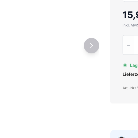
15,
inkl. Mw
Quantit
−
Lag
Liefer
Art.-Nr.