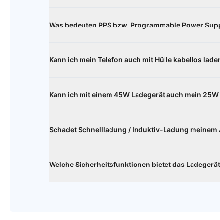
GaN steht für Galliumnitrid und ist eine Legierung, 
leistungsfähiger macht.
Was bedeuten PPS bzw. Programmable Power Sup
"Programmable Power Supply" (PPS) ist ein Ladepro
dynamische Anpassungen von Spannung und Strom 
Kann ich mein Telefon auch mit Hülle kabellos lade
Ladeeffizienz zu optimieren.
Ja, das ist problemlos möglich. Die Hülle beeinträch
Ladegeschwindigkeit.
Kann ich mit einem 45W Ladegerät auch mein 25W 
Ja, das ist problemlos möglich. Ladegerät und Smar
untereinander aus.
Schadet Schnellladung / Induktiv-Ladung meinem
Nein. Ladegerät und Smartphone handeln die optima
Welche Sicherheitsfunktionen bietet das Ladegerä
Das Ladegerät verfügt über mehrere Sicherheitsvo
Kurzschlussschutz, um ein sicheres und zuverlässig