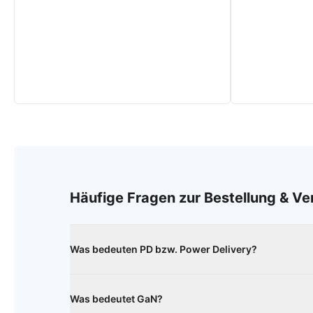
Häufige Fragen zur Bestellung & V
Was bedeuten PD bzw. Power Delivery?
Der Ladestandard ""Power Delivery"" (PD) ist eine Sc
höhere Spannungen und Ströme nutzt, um eine varia
Was bedeutet GaN?
ermöglichen.