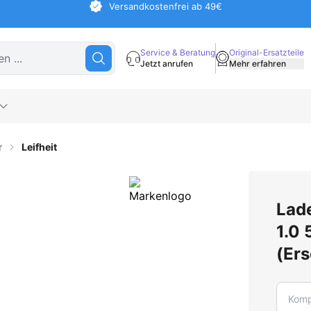
Versandkostenfrei ab 49€
Service & Beratung
Original-Ersatzteile
Jetzt anrufen
Mehr erfahren
r
Leifheit
Lade
1.0 
(Er