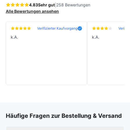
|
4.83
Sehr gut
258 Bewertungen
Alle Bewertungen ansehen
Verifizierter Kaufvorgang
Verifiz
k.A.
k.A.
Häufige Fragen zur Bestellung & Versand