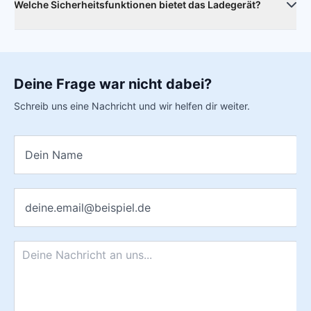
Lade-Leistung untereinander aus.
Welche Sicherheitsfunktionen bietet das Ladegerät?
Das Ladegerät verfügt über mehrere
Sicherheitsvorkehrungen wie Überspannungs-,
Überhitzungs- und Kurzschlussschutz, um ein sicheres und
Deine Frage war nicht dabei?
zuverlässiges Aufladen zu gewährleisten.
Schreib uns eine Nachricht und wir helfen dir weiter.
Name
*
E-Mail
*
Nachricht
*