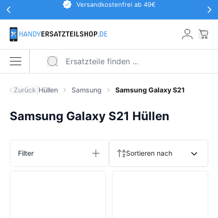
Werbeaktionen Kopfzeile
Versandkostenfrei ab 49€
Zum Hauptinhalt springen
War
Menü öffnen
|
Zurück
Hüllen
Samsung
Samsung Galaxy S21
Samsung Galaxy S21 Hüllen
Produkte
Filter
Sortieren nach