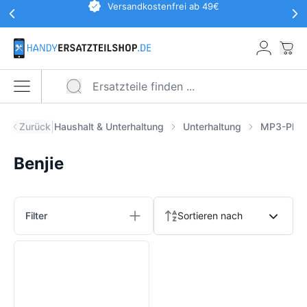
Werbeaktionen Kopfzeile
Versandkostenfrei ab 49€
Zum Hauptinhalt springen
War
Menü öffnen
|
Zurück
Haushalt & Unterhaltung
Unterhaltung
MP3-Play
Benjie
Produkte
Filter
Sortieren nach