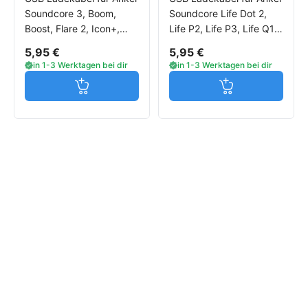
Soundcore 3, Boom,
Soundcore Life Dot 2,
Boost, Flare 2, Icon+,
Life P2, Life P3, Life Q10,
Liberty Air 2, Life A1, Life
Life Q30, Mini 3
5,95 €
5,95 €
A2
in 1-3 Werktagen bei dir
in 1-3 Werktagen bei dir
Jetzt in den Warenkorb
Jetzt in den W