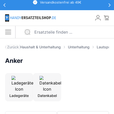
Werbeaktionen Kopfzeile
Versandkostenfrei ab 49€
Zum Hauptinhalt springen
War
Menü öffnen
|
Zurück
Haushalt & Unterhaltung
Unterhaltung
Lautsprec
Anker
Ladegeräte
Datenkabel
Produkte