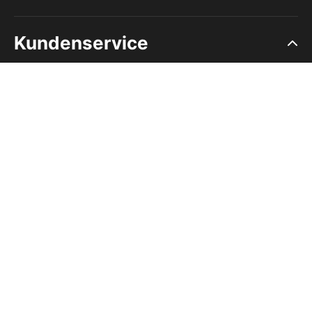
Kundenservice
Ruf uns an, wir beraten dich:
05732 983 800
Mo - Fr von 9:00 bis 17:00 Uhr
4,83 Sehr gut
Bewertung 4.83 von 5 Sternen
Vertrag widerrufen
Service