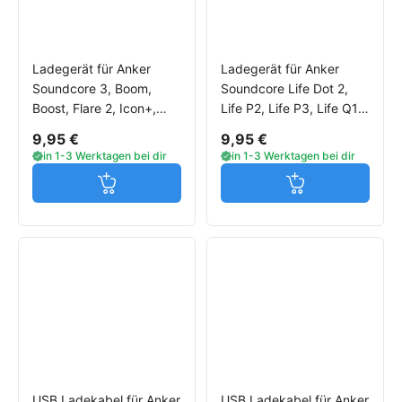
Ladegerät für Anker
Ladegerät für Anker
Soundcore 3, Boom,
Soundcore Life Dot 2,
Boost, Flare 2, Icon+,
Life P2, Life P3, Life Q10,
Liberty Air 2, Life A1, Life
Life Q30, Mini 3, Spirit
9,95 €
9,95 €
A2
Dot 2
in 1-3 Werktagen bei dir
in 1-3 Werktagen bei dir
Jetzt in den Warenkorb
Jetzt in den W
USB Ladekabel für Anker
USB Ladekabel für Anker