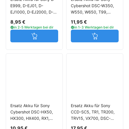
E999, D-EJ01, D-
Cybershot DSC-W350,
EJ1000, D-EJ2000, D-
W550, W650, T99,
NE1, D-NE10, D-NE800,
T110, TF1, TX5, DSC-
8,95 €
11,95 €
D-NE900, MZ-N1
TX10, TX20, TX30, TX55
in 2-5 Werktagen bei dir
in 1-3 Werktagen bei dir
Jetzt in den Warenkorb
Jetzt in den W
Ersatz Akku für Sony
Ersatz Akku für Sony
Cybershot DSC-HX50,
CCD-SC5, TR1, TR200,
HX300, HX400, RX1,
TRV15, VX700, DSC-
RX100, WX300, AS20
CD100, DSR-300, GV-
10,95 €
17,95 €