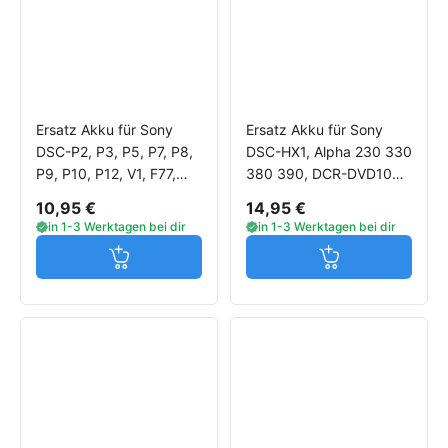
Ersatz Akku für Sony
Ersatz Akku für Sony
DSC-P2, P3, P5, P7, P8,
DSC-HX1, Alpha 230 330
P9, P10, P12, V1, F77,
380 390, DCR-DVD105,
FX77 (Ersetzt NP-FC11)
DVD305, DVD505,
10,95 €
14,95 €
Kamera
HC20, HC40, HC85
in 1-3 Werktagen bei dir
in 1-3 Werktagen bei dir
Jetzt in den Warenkorb
Jetzt in den W