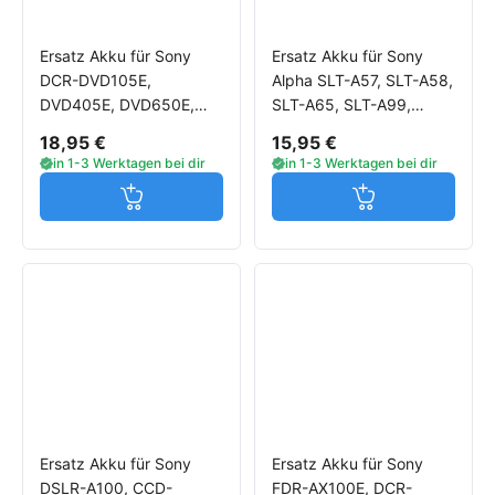
Ersatz Akku für Sony
Ersatz Akku für Sony
DCR-DVD105E,
Alpha SLT-A57, SLT-A58,
DVD405E, DVD650E,
SLT-A65, SLT-A99,
HC20E, HC35E, HC85E,
DSLR-A100, DSLR-A200,
18,95 €
15,95 €
SR300, SR40E, SR50,
DSLR-A300
in 1-3 Werktagen bei dir
in 1-3 Werktagen bei dir
SX30E
Jetzt in den Warenkorb
Jetzt in den W
Ersatz Akku für Sony
Ersatz Akku für Sony
DSLR-A100, CCD-
FDR-AX100E, DCR-