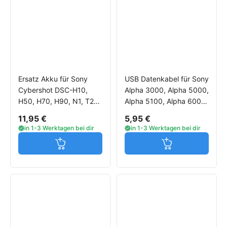
Ersatz Akku für Sony
USB Datenkabel für Sony
Cybershot DSC-H10,
Alpha 3000, Alpha 5000,
H50, H70, H90, N1, T20,
Alpha 5100, Alpha 6000,
W50, W70, W80, W90,
Alpha 6300, Alpha 6500
11,95 €
5,95 €
W100, W120, W130
in 1-3 Werktagen bei dir
in 1-3 Werktagen bei dir
Jetzt in den Warenkorb
Jetzt in den W