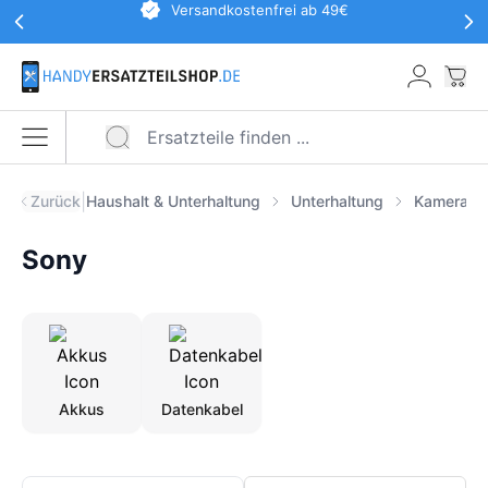
Werbeaktionen Kopfzeile
Versandkostenfrei ab 49€
Zum Hauptinhalt springen
War
Menü öffnen
|
Zurück
Haushalt & Unterhaltung
Unterhaltung
Kameras
Sony
Akkus
Datenkabel
Produkte