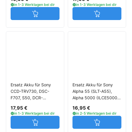
(HDR-AS20), AS100V
A500, HVR-Z1E
in 1-3 Werktagen bei dir
in 1-3 Werktagen bei dir
Jetzt in den Warenkorb
Jetzt in den W
Ersatz Akku für Sony
Ersatz Akku für Sony
CCD-TRV730, DSC-
Alpha 55 (SLT-A55),
F707, S50, DCR-
Alpha 5000 (ILCE5000),
DVD100E, PC110,
Alpha 7 (ILCE-7)
17,95 €
16,95 €
TRV50, GV-D1000, HDR-
in 1-3 Werktagen bei dir
in 2-5 Werktagen bei dir
HC1
Jetzt in den Warenkorb
Jetzt in den W