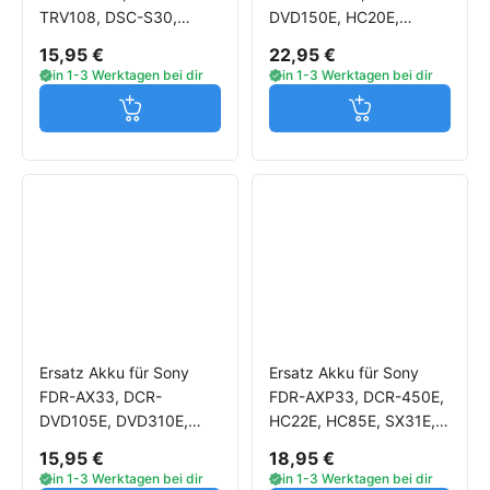
TRV108, DSC-S30,
DVD150E, HC20E,
DVD300, DCR-PC110,
HC40E, SR30E, SR50E,
15,95 €
22,95 €
PC6E, TRV40, TRV50,
SX50E, HDR-CX700VE,
in 1-3 Werktagen bei dir
in 1-3 Werktagen bei dir
GV-D1000
HC7E
Jetzt in den Warenkorb
Jetzt in den W
Ersatz Akku für Sony
Ersatz Akku für Sony
FDR-AX33, DCR-
FDR-AXP33, DCR-450E,
DVD105E, DVD310E,
HC22E, HC85E, SX31E,
DCR-HC20E, HC40E,
HDR-CX305E, HC5E,
15,95 €
18,95 €
SR30E, SX30E, HDR-
SR12E, TD20VE
in 1-3 Werktagen bei dir
in 1-3 Werktagen bei dir