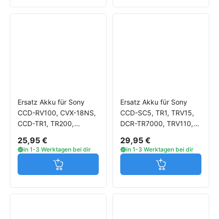
Ersatz Akku für Sony
Ersatz Akku für Sony
CCD-RV100, CVX-18NS,
CCD-SC5, TR1, TRV15,
CCD-TR1, TR200,
DCR-TR7000, TRV110,
TRV15, CD100, TRV110,
TV900, VX2000, DSC-
25,95 €
29,95 €
VX2000, DSR-200
CD100, D700
in 1-3 Werktagen bei dir
in 1-3 Werktagen bei dir
Jetzt in den Warenkorb
Jetzt in den W