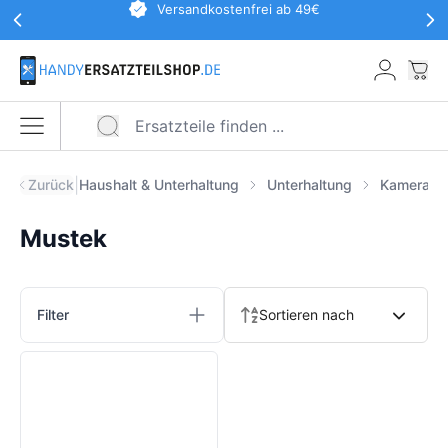
Werbeaktionen Kopfzeile
Versandkostenfrei ab 49€
Zum Hauptinhalt springen
War
Menü öffnen
|
Zurück
Haushalt & Unterhaltung
Unterhaltung
Kameras
Mustek
Produkte
Filter
Sortieren nach