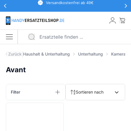
Werbeaktionen Kopfzeile
Versandkostenfrei ab 49€
Zum Hauptinhalt springen
War
Menü öffnen
|
Zurück
Haushalt & Unterhaltung
Unterhaltung
Kameras
Avant
Produkte
Filter
Sortieren nach