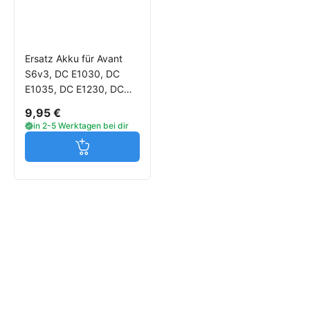
Ersatz Akku für Avant
S6v3, DC E1030, DC
E1035, DC E1230, DC
E1250, DC E1280, DC
9,95 €
E1420, DC E1430
in 2-5 Werktagen bei dir
Jetzt in den Warenkorb