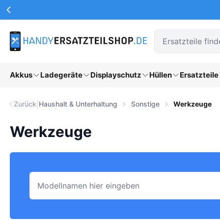
Werbeaktionen Kopfzeile
Zum Hauptinhalt springen
Akkus
Ladegeräte
Displayschutz
Hüllen
Ersatzteile
|
Zurück
Haushalt & Unterhaltung
Sonstige
Werkzeuge
Werkzeuge
Modell suchen