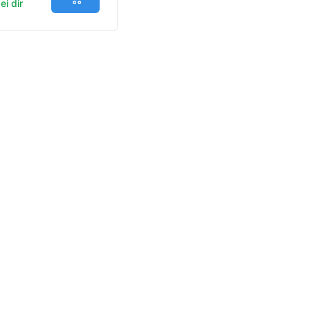
Jetzt in den Warenkorb
i dir