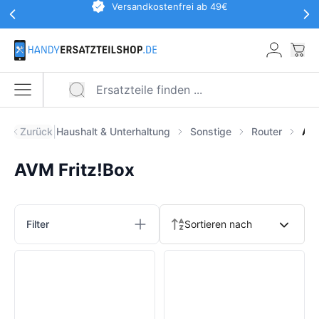
Werbeaktionen Kopfzeile
Versandkostenfrei ab 49€
Zum Hauptinhalt springen
War
Menü öffnen
|
Zurück
Haushalt & Unterhaltung
Sonstige
Router
AVM
AVM Fritz!Box
Produkte
Filter
Sortieren nach