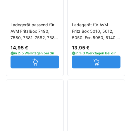
Ladegerät passend für
Ladegerät für AVM
AVM Fritz!Box 7490,
Fritz!Box 5010, 5012,
7580, 7581, 7582, 7583,
5050, Fon 5050, 5140,
7590
Fon 5140, 5530, 6320,
14,95 €
13,95 €
6360, 6810, 6840
in 2-5 Werktagen bei dir
in 1-3 Werktagen bei dir
Jetzt in den Warenkorb
Jetzt in den W