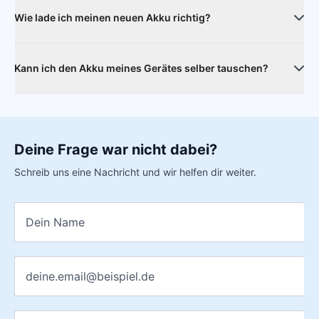
Lade-Leistung untereinander aus.
Wie lade ich meinen neuen Akku richtig?
Die Akkus werden nur mit einer Grundladung geliefert. Um
die volle Kapazität zu erreichen, sollte der Akku ca. 5-10 mal
Kann ich den Akku meines Gerätes selber tauschen?
von ca. 10% auf 100% geladen werden. Im Idealfall kurz
bevor das Handy ausgeht.
In der Regel kann der Akku auch selbst getauscht werden.
Je nach Gerät können mehrere Arbeitsschritte notwendig
sein.
Deine Frage war nicht dabei?
Schreib uns eine Nachricht und wir helfen dir weiter.
Name
*
E-Mail
*
Nachricht
*