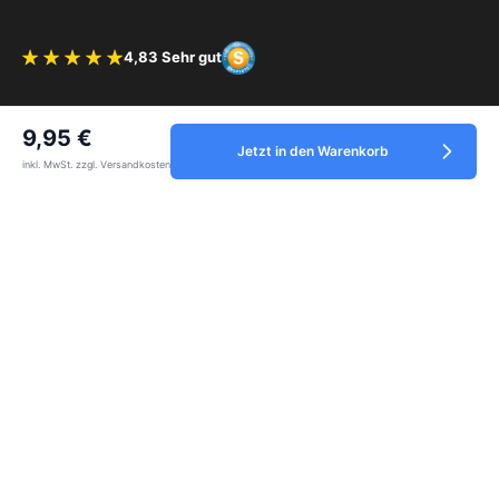
4,83 Sehr gut
Bewertung 4.83 von 5 Sternen
Vertrag widerrufen
9,95 €
Jetzt in den Warenkorb
inkl. MwSt. zzgl. Versandkosten
Service
Informationen
Zahlungsmethoden