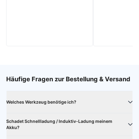
Häufige Fragen zur Bestellung & Versand
Welches Werkzeug benötige ich?
Zum Öffnen des Geräts empfehlen sich Heizkissen oder ein
Schadet Schnellladung / Induktiv-Ladung meinem
Fön und ein Öffnungstool oder eine stabile Plastikkarte.
Akku?
Darüber hinaus benötigt man je nach Gerät unterschiedliche
Schraubendreher.
Nein. Ladegerät und Smartphone handeln die optimale