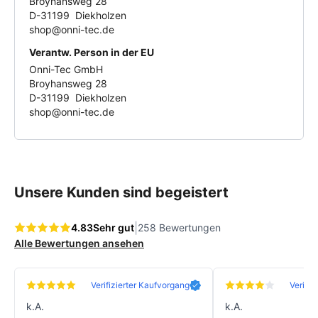
Broyhansweg 28
D-31199 Diekholzen
shop@onni-tec.de
Verantw. Person in der EU
Onni-Tec GmbH
Broyhansweg 28
D-31199 Diekholzen
shop@onni-tec.de
Unsere Kunden sind begeistert
|
4.83
Sehr gut
258 Bewertungen
Alle Bewertungen ansehen
Verifizierter Kaufvorgang
Verifiz
k.A.
k.A.