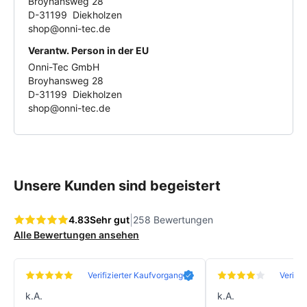
Broyhansweg 28
D-31199 Diekholzen
shop@onni-tec.de
Verantw. Person in der EU
Onni-Tec GmbH
Broyhansweg 28
D-31199 Diekholzen
shop@onni-tec.de
Unsere Kunden sind begeistert
|
4.83
Sehr gut
258 Bewertungen
Alle Bewertungen ansehen
Verifizierter Kaufvorgang
Verifiz
k.A.
k.A.