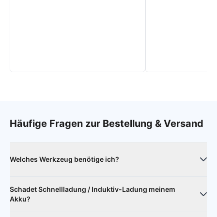
Häufige Fragen zur Bestellung & Versand
Welches Werkzeug benötige ich?
Zum Öffnen des Geräts empfehlen sich Heizkissen oder ein
Schadet Schnellladung / Induktiv-Ladung meinem
Fön und ein Öffnungstool oder eine stabile Plastikkarte.
Akku?
Darüber hinaus benötigt man je nach Gerät unterschiedliche
Schraubendreher.
Nein. Ladegerät und Smartphone handeln die optimale