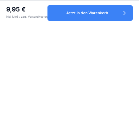
9,95 €
Vertrag widerrufen
Jetzt in den Warenkorb
inkl. MwSt. zzgl. Versandkosten
Service
Informationen
Zahlungsmethoden
Alle Preise inkl. gesetzl. Mehrwertsteuer zzgl.
Versandkosten
und ggf.
Nachnahmegebühren, wenn nicht anders angegeben.