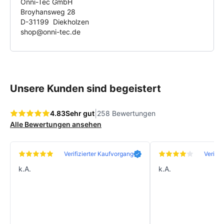
Onni-Tec GmbH
Broyhansweg 28
D-31199 Diekholzen
shop@onni-tec.de
Unsere Kunden sind begeistert
|
4.83
Sehr gut
258 Bewertungen
Alle Bewertungen ansehen
Verifizierter Kaufvorgang
Verifiz
k.A.
k.A.