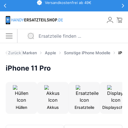
Werbeaktionen Kopfzeile
Versandkostenfrei ab 49€
Zum Hauptinhalt springen
War
Menü öffnen
|
Zurück
Marken
Apple
Sonstige iPhone Modelle
iPho
iPhone 11 Pro
Hüllen
Akkus
Ersatzteile
Displayschut
Produkte