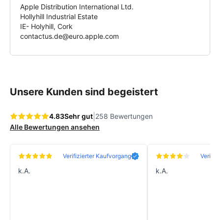
Apple Distribution International Ltd.
Qualität, die Dein Gerät verdient.
Hollyhill Industrial Estate
IE- Holyhill, Cork
contactus.de@euro.apple.com
Unsere Kunden sind begeistert
|
4.83
Sehr gut
258 Bewertungen
Alle Bewertungen ansehen
Verifizierter Kaufvorgang
Verifiz
k.A.
k.A.