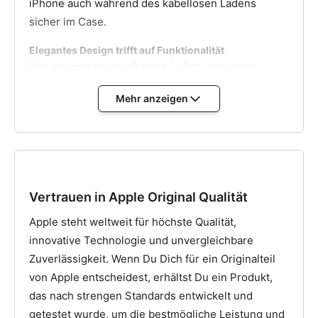
iPhone auch während des kabellosen Ladens
sicher im Case.
Elegantes Design trifft auf Funktionalität
Das minimalistische Design in Schwarz passt
perfekt zu jedem Stil und verleiht Deinem iPhone
Mehr anzeigen
eine edle Optik. Das Mikrofaserfutter schützt Dein
Gerät vor Kratzern, während die präzise
Verarbeitung sicherstellt, dass alle Tasten und
Anschlüsse frei zugänglich bleiben.
Erlebe die perfekte Kombination aus Schutz und
Vertrauen in Apple Original Qualität
Stil mit diesem Original Apple Case!
Apple steht weltweit für höchste Qualität,
innovative Technologie und unvergleichbare
Zuverlässigkeit. Wenn Du Dich für ein Originalteil
von Apple entscheidest, erhältst Du ein Produkt,
das nach strengen Standards entwickelt und
getestet wurde, um die bestmögliche Leistung und