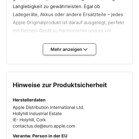
Langlebigkeit zu gewährleisten. Egal ob
Ladegeräte, Akkus oder andere Ersatzteile – jedes
Apple Originalprodukt ist darauf ausgelegt, perfekt
mit Deinem Gerät zu harmonieren und es vor
Schäden zu schützen.
Mehr anzeigen
Warum Apple Original Zubehör?
Mit Originalteilen von Apple sicherst Du nicht nur
die optimale Funktionalität Deines Geräts, sondern
auch dessen langfristige Lebensdauer. Vermeide
Risiken durch minderwertige Nachahmungen und
Hinweise zur Produktsicherheit
setze auf die bewährte Qualität, die nur ein
Originalprodukt bieten kann. Unsere autorisierten
Herstellerdaten
Apple Distribution International Ltd.
Lieferquellen garantieren, dass Du stets ein
100%
Hollyhill Industrial Estate
originales
Produkt erhältst, das Deine Erwartungen
IE- Holyhill, Cork
in jeder Hinsicht erfüllt.
contactus.de@euro.apple.com
Verantw. Person in der EU
Vertraue auf Apple Original Produkte – für die