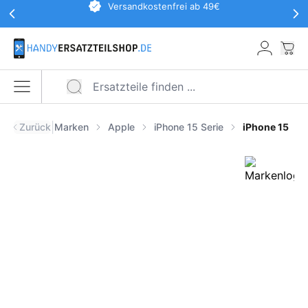
Werbeaktionen Kopfzeile
Versandkostenfrei ab 49€
Zum Hauptinhalt springen
War
Menü öffnen
|
Zurück
Marken
Apple
iPhone 15 Serie
iPhone 15