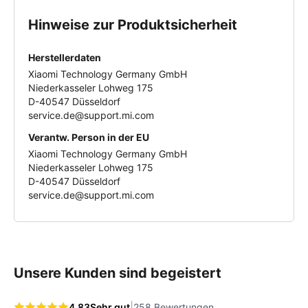
Befestigungsmaterial nötig. Damit dein Xiaomi Mi
Hinweise zur Produktsicherheit
10T Lite den neuen Akku optimal erkennt und das
Lademanagement reibungslos funktioniert,
Herstellerdaten
empfiehlt sich eine
kurze Kalibrierung nach dem
Xiaomi Technology Germany GmbH
Wechsel
.
Niederkasseler Lohweg 175
D-40547 Düsseldorf
Richtige Nutzung für eine lange Lebensdauer
Um
service.de@support.mi.com
die Akkulaufzeit langfristig zu maximieren, sollte
Verantw. Person in der EU
der
Ladestand idealerweise zwischen 20 % und
Xiaomi Technology Germany GmbH
80 %
gehalten werden. Dauerhaftes Laden auf 100
Niederkasseler Lohweg 175
% oder vollständige Entladung kann die Kapazität
D-40547 Düsseldorf
service.de@support.mi.com
auf Dauer beeinträchtigen. Auch Hitze sollte
vermieden werden, da hohe Temperaturen die
Akkuchemie negativ beeinflussen.
Falls dein aktueller Akku nachlässt oder dein
Unsere Kunden sind begeistert
Smartphone unerwartet ausgeht, ist ein Wechsel
auf den
Original Xiaomi BM4W Akku
die beste
|
4.83
Sehr gut
258 Bewertungen