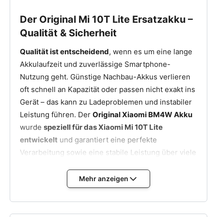
vorsichtig trennen und den Akku herausnehmen.
Neuen BM4W Akku einsetzen – Richtig positionieren,
Der Original Mi 10T Lite Ersatzakku –
sicher verbinden und den vormontierten Klebefilm
Qualität & Sicherheit
nutzen.
Qualität ist entscheidend
, wenn es um eine lange
Gehäuse schließen & andrücken – Backcover sicher
befestigen.
Akkulaufzeit und zuverlässige Smartphone-
Nutzung geht. Günstige Nachbau-Akkus verlieren
Xiaomi Mi 10T Lite einschalten & Akku testen – Prüfe,
ob der Akku erkannt wird und lädt.
oft schnell an Kapazität oder passen nicht exakt ins
Gerät – das kann zu Ladeproblemen und instabiler
Falls der Akku nicht sofort erkannt wird, kann ein
Leistung führen. Der
Original Xiaomi BM4W Akku
Soft-Reset
helfen. Halte dazu den
Power-Button
wurde
speziell für das Xiaomi Mi 10T Lite
für 10 Sekunden
gedrückt. Mit dem neuen
Original
entwickelt
und garantiert eine perfekte
Xiaomi BM4W Akku
genießt du wieder längere
Verarbeitung sowie eine stabile Leistung über viele
Laufzeiten und eine zuverlässige Performance.
Ladezyklen hinweg.
Mehr anzeigen
Sichere und einfache Montage
Dank des
bereits
vormontierten Klebefilms
lässt sich der Akku
schnell und sicher einsetzen – kein zusätzliches