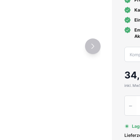
Ka
Ei
Em
Ak
34
inkl. Mw
Quantit
−
Lag
Liefer