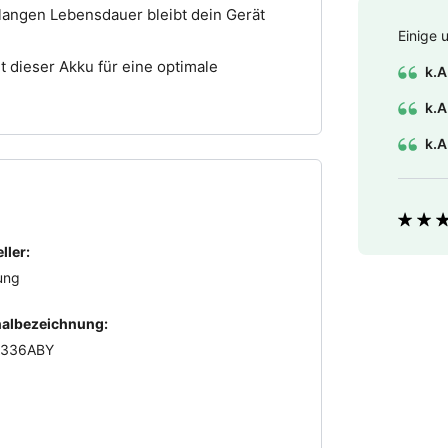
langen Lebensdauer bleibt dein Gerät
Einige 
 dieser Akku für eine optimale
k.A
k.A
k.A
Bewer
ller:
ung
nalbezeichnung:
A336ABY