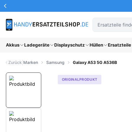
Werbeaktionen Kopfzeile
Zum Hauptinhalt springen
Akkus
Ladegeräte
Displayschutz
Hüllen
Ersatzteile
|
Zurück
Marken
Samsung
Galaxy A53 5G A536B
ORIGINALPRODUKT