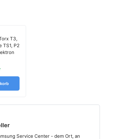
Torx T3,
e TS1, P2
lektron
r
nkorb
ller
msung Service Center - dem Ort, an