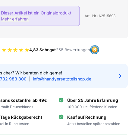
Dieser Artikel ist ein Originalprodukt.
Art.-Nr.: A2515693
Mehr erfahren
4,83 Sehr gut
258 Bewertungen
Bewertung 4.83 von 5 Sternen
sicher? Wir beraten dich gerne!
732 983 800
|
info@handyersatzteilshop.de
rsandkostenfrei ab 49€
Über 25 Jahre Erfahrung
erhalb Deutschlands
100.000+ zufriedene Kunden
 Tage Rückgaberecht
Kauf auf Rechnung
ikel in Ruhe testen
Jetzt bestellen später bezahlen