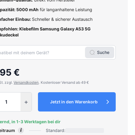
pazität: 5000 mAh
für langanhaltene Leistung
nfacher Einbau:
Schneller & sicherer Austausch
pfohlen:
Klebefilm Samsung Galaxy A53 5G
kudeckel
Suche
,95 €
St. zzgl.
Versandkosten
.
Kostenloser Versand ab 49 €
y
+
Jetzt in den Warenkorb
ernd, in 1-3 Werktagen bei dir
i
zeitraum
Standard: