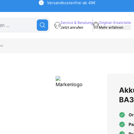
Versandkostenfrei ab 49€
Service & Beratung
Original-Ersatzteile
Jetzt anrufen
Mehr erfahren
Akk
BA3
Or
Pa
Pr