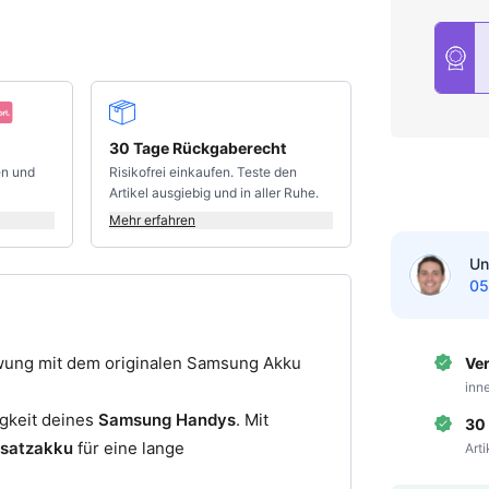
30 Tage Rückgaberecht
en und
Risikofrei einkaufen. Teste den
Artikel ausgiebig und in aller Ruhe.
Mehr erfahren
Un
05
ung mit dem originalen Samsung Akku
Ve
inn
igkeit deines
Samsung Handys
. Mit
30
rsatzakku
für eine lange
Art