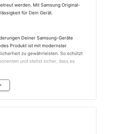
etreut werden. Mit Samsung Original-
lässigkeit für Dein Gerät.
forderungen Deiner Samsung-Geräte
edes Produkt ist mit modernster
icherheit zu gewährleisten. So schützt
nenten und stellst sicher, dass es
tzteilshop.de und vertraue auf unsere
dass Du stets ein 100% originales
n Samsung erfüllt.
Leistung und Langlebigkeit!