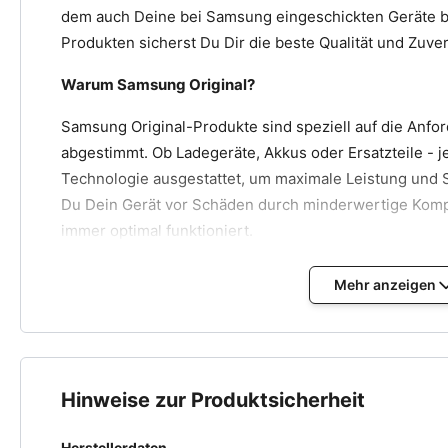
dem auch Deine bei Samsung eingeschickten Geräte b
Produkten sicherst Du Dir die beste Qualität und Zuver
Warum Samsung Original?
Samsung Original-Produkte sind speziell auf die An
abgestimmt. Ob Ladegeräte, Akkus oder Ersatzteile - j
Technologie ausgestattet, um maximale Leistung und S
Du Dein Gerät vor Schäden durch minderwertige Kompo
immer optimal funktioniert.
Vertraue auf das Original
Mehr anzeigen
Kaufe Deine Samsung Original-Produkte bei handyersa
autorisierten Lieferquellen. So kannst Du sicher sein, 
Produkt erhältst, das die hohen Qualitätsstandards vo
Hinweise zur Produktsicherheit
Jetzt Samsung Original-Produkte kaufen - für beste 
Herstellerdaten