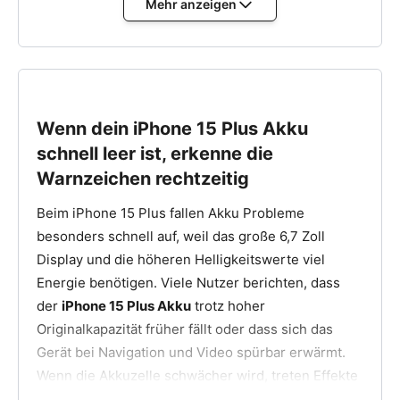
Mehr anzeigen
du beginnst. Du benötigst Pentalobe-
Schraubendreher, Hebelwerkzeug, Saugnapf und
ein Plektrum. Das große Display ist stabil verklebt,
daher solltest du die Ränder sorgfältig erwärmen,
bevor du es anhebst. Die langen Klebestreifen
Wenn dein iPhone 15 Plus Akku
lassen sich meist kontrolliert herausziehen, wenn
du sie flach führst. Ein geeignetes Werkzeugset
schnell leer ist, erkenne die
findest du hier:
Warnzeichen rechtzeitig
Handywerkzeug Set für iPhone 15 Plus
Beim iPhone 15 Plus fallen Akku Probleme
besonders schnell auf, weil das große 6,7 Zoll
Akku tauschen beim iPhone 15 Plus
Display und die höheren Helligkeitswerte viel
Schritt für Schritt
Energie benötigen. Viele Nutzer berichten, dass
der
iPhone 15 Plus Akku
trotz hoher
Schalte das iPhone 15 Plus aus und entferne die
beiden unteren Pentalobe-Schrauben.
Originalkapazität früher fällt oder dass sich das
Gerät bei Navigation und Video spürbar erwärmt.
Hebe das Display vorsichtig mit Saugnapf und
Plektrum an und klappe es zur Seite.
Wenn die Akkuzelle schwächer wird, treten Effekte
wie abrupte Prozentverluste oder verlangsamte