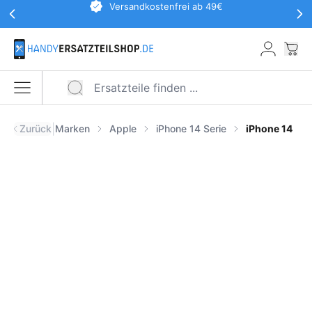
Werbeaktionen Kopfzeile
Versandkostenfrei ab 49€
Zum Hauptinhalt springen
War
Menü öffnen
|
Zurück
Marken
Apple
iPhone 14 Serie
iPhone 14