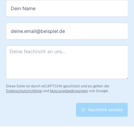
14 Pro Max oder 14 Plus?
Name
*
Nein. Dieser Ersatzakku passt ausschließlich ins
iPhone 14. iPhone 14 Pro (A2866), iPhone 14 Pro
E-Mail
*
Max (A2830) und iPhone 14 Plus (A2860) haben
andere Abmessungen, andere Steckverbindungen
und andere Akkuspezifikationen. Ein falscher Akku
Nachricht
*
lässt sich mechanisch nicht einbauen oder
beschädigt die Platine.
Zeigt iOS nach dem Akkutausch einen
Hinweis im Batteriezustand?
Diese Seite ist durch reCAPTCHA geschützt und es gelten die
Datenschutzrichtlinie
und
Nutzungsbedingungen
von Google.
Ja, das ist möglich. iOS liest seit Version 14 die
Akkuzelle aktiv aus und zeigt bei nicht verifizierten
Bauteilen den Hinweis „Dieser iPhone-Akku konnte
Nachricht senden
nicht verifiziert werden" im Batteriezustand an. Das
ist eine Apple-Information, keine Fehlfunktion.
Laufzeit, Ladegeschwindigkeit und alle weiteren